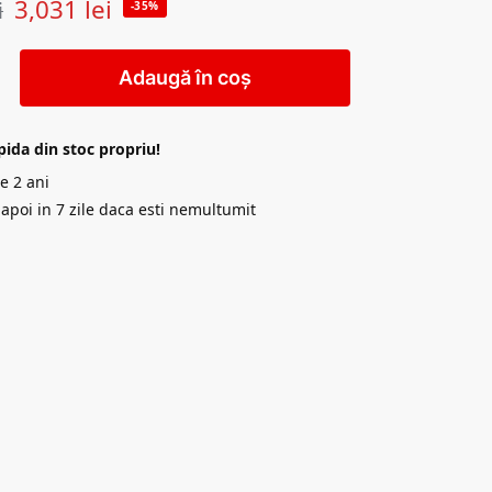
3,031
lei
i
-35%
Adaugă în coș
pida din stoc propriu!
e 2 ani
napoi in 7 zile daca esti nemultumit