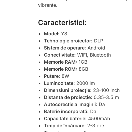
vibrante.
Caracteristici:
Model:
Y8
Tehnologie proiector:
DLP
Sistem de operare:
Android
Conectivitate:
WIFI, Bluetooth
Memorie RAM:
1GB
Memorie ROM:
8GB
Putere:
8W
Luminozitate:
2000 lm
Dimensiuni proiecție:
23-100 inch
Distanta de proiecție:
0.35-3.5 m
Autocorectie a imaginii:
Da
Baterie incorporată:
Da
Capacitate baterie:
4500mAh
Timp de încărcare:
2-3 ore