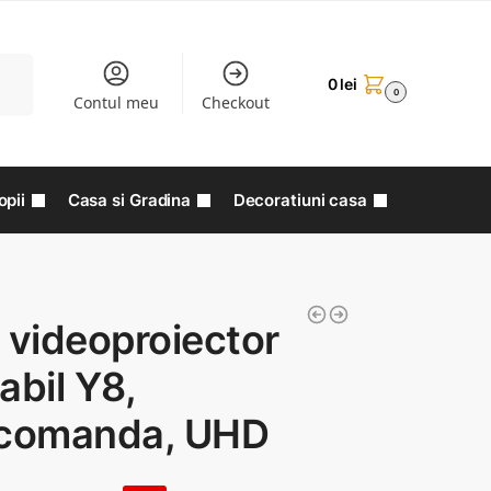
aută
0
lei
0
Contul meu
Checkout
opii
Casa si Gradina
Decoratiuni casa
 videoproiector
abil Y8,
ecomanda, UHD