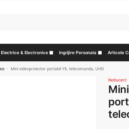
C
Electrice & Electronice
Ingrijire Personala
Articole C
ice
Mini videoproiector portabil Y8, telecomanda, UHD
/
Reduceri!
Mini
port
tel