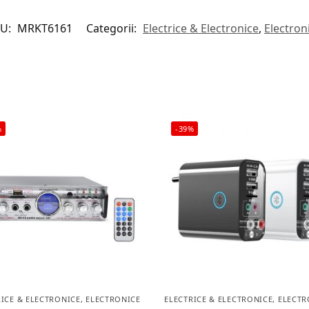
KU:
MRKT6161
Categorii:
Electrice & Electronice
,
Electron
%
-39%
 STOC
RICE & ELECTRONICE
,
ELECTRONICE
ELECTRICE & ELECTRONICE
,
ELECTR