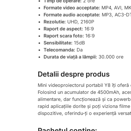
Timp de operare:
2 ore
Formate video acceptate:
MP4, AVI, MK
Formate audio acceptate:
MP3, AC3-DT
Rezolutie:
UHD, 2160P
Raport de aspect:
16:9
Raport scara foto:
16:9
Sensibilitate:
15dB
Telecomanda:
Da
Durata de viață a lămpii:
30.000 ore
Detalii despre produs
Mini videoproiectorul portabil Y8 îți oferă 
Folosind un acumulator de 4500mAh, acesta 
alimentare, dar funcționează și ca powerba
rapid aplicațiile dorite și poți viziona fil
dispozitive, oferindu-ți o experiență versati
Pachetul conține: