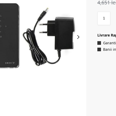
4,651
le
Livrare Ra
Garanti
Banii i