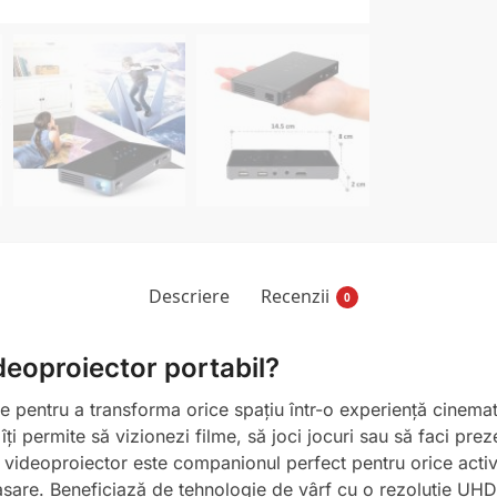
Descriere
Recenzii
0
ideoproiector portabil?
re pentru a transforma orice spațiu într-o experiență cinema
ți permite să vizionezi filme, să joci jocuri sau să faci prez
 videoproiector este companionul perfect pentru orice activi
sare. Beneficiază de tehnologie de vârf cu o rezoluție UHD 