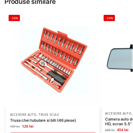
Produse similare
-36%
-34%
ACCESORII AUTO
ACCESORII AUTO
,
TRUSE SCULE
Camera auto de 
Trusa chei tubulare si biti (46 piese)
HD, ecran 5.5”
120
lei
189
lei
454
lei
688
lei