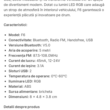
de divertisment modern. Dotat cu lumini LED RGB care adaugă
un strop de atmosferă în interiorul vehiculului, F6 garantează o
experiență plăcută și inovatoare pe drum.
Caracteristici:
Model:
F6
Conectivitate:
Bluetooth, Radio FM, Handsfree, USB
Versiune Bluetooth:
V5.0
Aria de acoperire:
5 metri
Frecvența FM:
87.5-108.0MHz
Curent de lucru:
45mA, 12-24V
Curent de ieșire:
3.1A
Sloturi USB:
2
Temperatura de operare:
0°C-60°C
Iluminare LED:
RGB
Material:
ABS
Sursa alimentare:
bricheta
Dimensiuni:
8 x 4.8 x 3.8 cm
Detalii despre produs