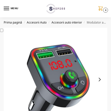
MENU
0
Prima pagină
Accesorii Auto
Accesorii auto interior
Modulator auto F6, BT, FM, Handsfree, LED RGB
/
/
/