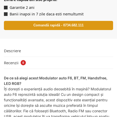
Garantie 2 ani
Banii inapoi in 7 zile daca esti nemultumit
Comandă rapidă - 0734.682.111
Descriere
Recenzii
0
De ce să alegi acest Modulator auto F6, BT, FM, Handsfree,
LED RGB?
Îți dorești o experiență audio deosebită în mașină? Modulatorul
auto F6 reprezintă soluția ideală! Cu un design compact și
funcționalități avansate, acest dispozitiv este esențial pentru
oricine își dorește să asculte muzica preferată în timpul
călătoriilor. Fie că folosești Bluetooth, Radio FM sau conector
USB, acest modulator îți va transforma vehiculul într-un spațiu