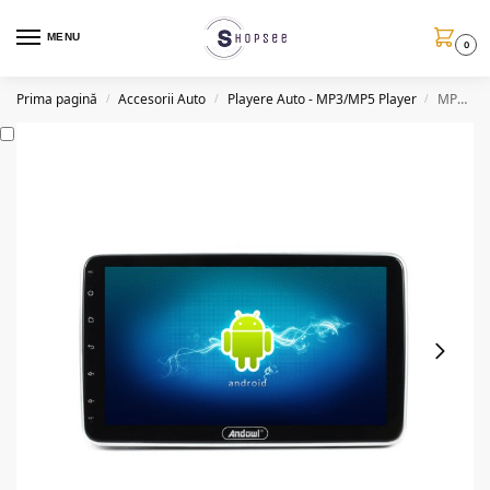
MENU
0
Prima pagină
Accesorii Auto
Playere Auto - MP3/MP5 Player
MP5 Player CA009, ecran 10.5”, 4K, GPS, WIFI, BT, Android
/
/
/