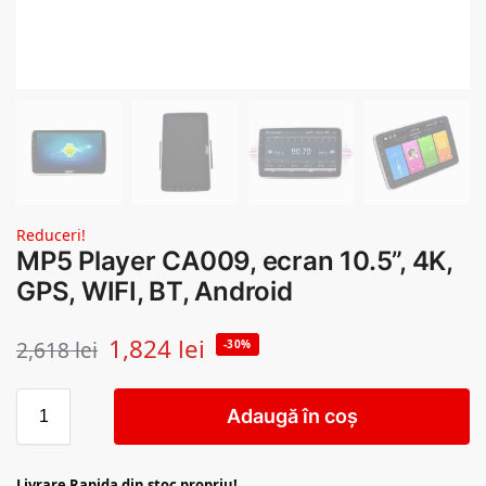
Reduceri!
MP5 Player CA009, ecran 10.5”, 4K,
GPS, WIFI, BT, Android
1,824
lei
2,618
lei
-30%
Adaugă în coș
Livrare Rapida din stoc propriu!