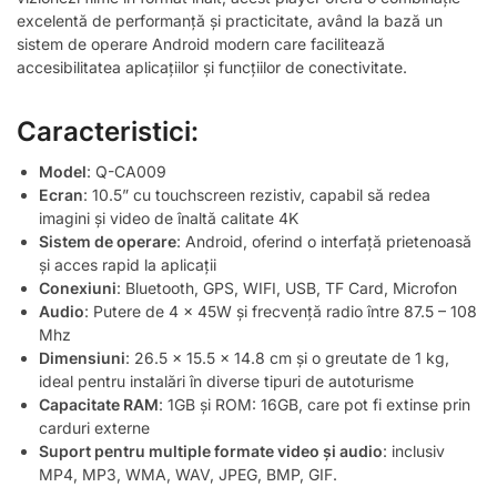
excelentă de performanță și practicitate, având la bază un
sistem de operare Android modern care facilitează
accesibilitatea aplicațiilor și funcțiilor de conectivitate.
Caracteristici:
Model
: Q-CA009
Ecran
: 10.5” cu touchscreen rezistiv, capabil să redea
imagini și video de înaltă calitate 4K
Sistem de operare
: Android, oferind o interfață prietenoasă
și acces rapid la aplicații
Conexiuni
: Bluetooth, GPS, WIFI, USB, TF Card, Microfon
Audio
: Putere de 4 x 45W și frecvență radio între 87.5 – 108
Mhz
Dimensiuni
: 26.5 x 15.5 x 14.8 cm și o greutate de 1 kg,
ideal pentru instalări în diverse tipuri de autoturisme
Capacitate RAM
: 1GB și ROM: 16GB, care pot fi extinse prin
carduri externe
Suport pentru multiple formate video și audio
: inclusiv
MP4, MP3, WMA, WAV, JPEG, BMP, GIF.