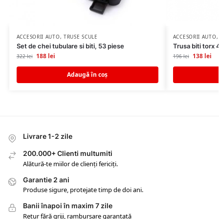
ACCESORII AUTO
,
TRUSE SCULE
ACCESORII AUTO
Set de chei tubulare si biti, 53 piese
Trusa biti torx
188
lei
138
lei
322
lei
196
lei
Adaugă în coș
Livrare 1-2 zile
200.000+ Clienti multumiti
Alătură-te miilor de clienți fericiți.
Garantie 2 ani
Produse sigure, protejate timp de doi ani.
Banii înapoi în maxim 7 zile
Retur fără griji, rambursare garantată