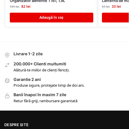
Organizator alimente T161, 1.9L
Lanterna de m
82
lei
33
lei
131
lei
51
lei
Adaugă în coș
Livrare 1-2 zile
200.000+ Clienti multumiti
Alătură-te miilor de clienți fericiți.
Garantie 2 ani
Produse sigure, protejate timp de doi ani.
Banii înapoi în maxim 7 zile
Retur fără griji, rambursare garantată
DESPRE SITE