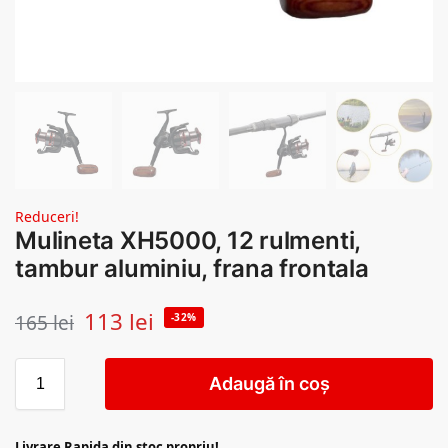
Reduceri!
Mulineta XH5000, 12 rulmenti,
tambur aluminiu, frana frontala
113
lei
165
lei
-32%
Adaugă în coș
Livrare Rapida din stoc propriu!