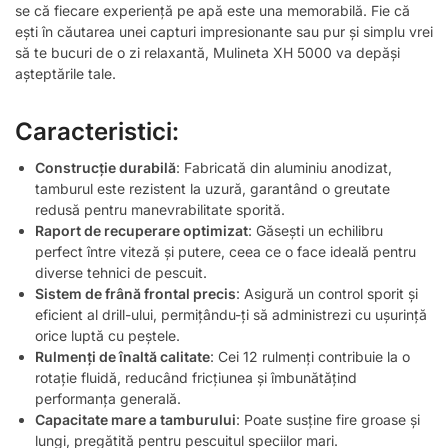
se că fiecare experiență pe apă este una memorabilă. Fie că
ești în căutarea unei capturi impresionante sau pur și simplu vrei
să te bucuri de o zi relaxantă, Mulineta XH 5000 va depăși
așteptările tale.
Caracteristici:
Construcție durabilă
: Fabricată din aluminiu anodizat,
tamburul este rezistent la uzură, garantând o greutate
redusă pentru manevrabilitate sporită.
Raport de recuperare optimizat
: Găsești un echilibru
perfect între viteză și putere, ceea ce o face ideală pentru
diverse tehnici de pescuit.
Sistem de frână frontal precis
: Asigură un control sporit și
eficient al drill-ului, permițându-ți să administrezi cu ușurință
orice luptă cu peștele.
Rulmenți de înaltă calitate
: Cei 12 rulmenți contribuie la o
rotație fluidă, reducând fricțiunea și îmbunătățind
performanța generală.
Capacitate mare a tamburului
: Poate susține fire groase și
lungi, pregătită pentru pescuitul speciilor mari.