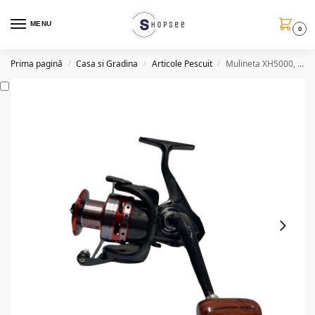
MENU
0
Prima pagină
Casa si Gradina
Articole Pescuit
Mulineta XH5000, 12 rulmenti, tambur aluminiu, frana frontala
/
/
/