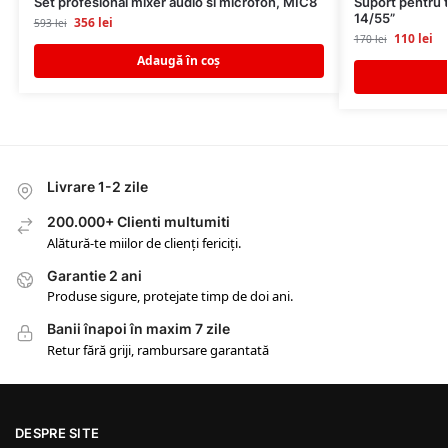
Set profesional mixer audio si microfon, MIC8
Suport pentru t
14/55”
356
lei
593
lei
110
lei
170
lei
Adaugă în coș
Livrare 1-2 zile
200.000+ Clienti multumiti
Alătură-te miilor de clienți fericiți.
Garantie 2 ani
Produse sigure, protejate timp de doi ani.
Banii înapoi în maxim 7 zile
Retur fără griji, rambursare garantată
DESPRE SITE