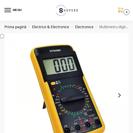
MENU
0
Prima pagină
Electrice & Electronice
Electronice
Multimetru digital cu sonda de temperatura, DT9208A
/
/
/