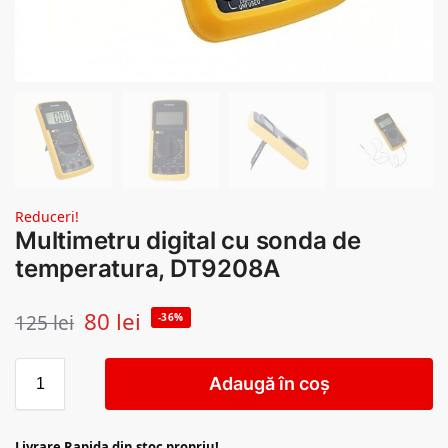
Reduceri!
Multimetru digital cu sonda de
temperatura, DT9208A
80
lei
125
lei
-36%
Adaugă în coș
Livrare Rapida din stoc propriu!