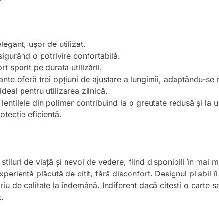
legant, ușor de utilizat.
sigurând o potrivire confortabilă.
 sporit pe durata utilizării.
ante oferă trei opțiuni de ajustare a lungimii, adaptându-se n
ideal pentru utilizarea zilnică.
, lentilele din polimer contribuind la o greutate redusă și la u
otecție eficientă.
stiluri de viață și nevoi de vedere, fiind disponibili în mai 
periență plăcută de citit, fără disconfort. Designul pliabil îi 
u de calitate la îndemână. Indiferent dacă citești o carte sau
t.