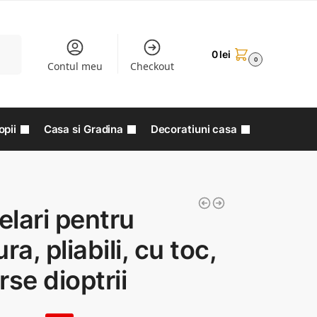
aută
0
lei
0
Contul meu
Checkout
opii
Casa si Gradina
Decoratiuni casa
lari pentru
ura, pliabili, cu toc,
rse dioptrii