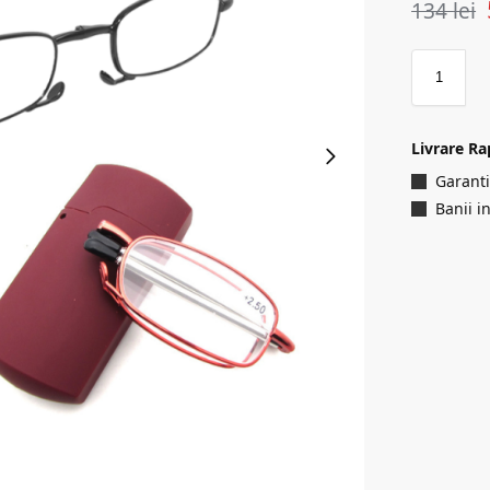
134
lei
Livrare Ra
Garanti
Banii i