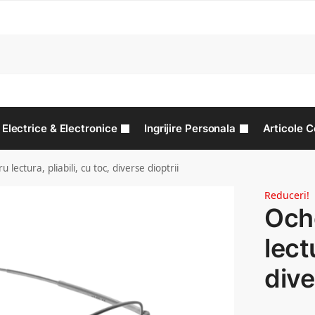
C
Electrice & Electronice
Ingrijire Personala
Articole C
 lectura, pliabili, cu toc, diverse dioptrii
Reduceri!
Oche
lect
dive