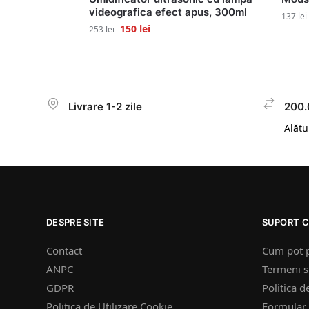
videografica efect apus, 300ml
137
lei
150
lei
253
lei
Livrare 1-2 zile
200.
Alătur
DESPRE SITE
SUPORT C
Contact
Cum pot 
ANPC
Termeni si
GDPR
Politica d
Politica de Utilizare Cookie
Formular 