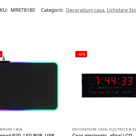
SKU:
MRKT8180
Categorii:
Decoratiuni casa
,
Lichidare St
%
-42%
ATIUNI CASA
DECORATIUNI CASA
,
ELECTRICE & 
epad R20, LED RGB, USB
Ceas electronic, afisaj LCD,