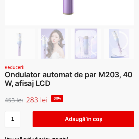
Reduceri!
Ondulator automat de par M203, 40
W, afisaj LCD
283
lei
453
lei
-38%
Adaugă în coș
Livrare Rapida din stoc propriu!