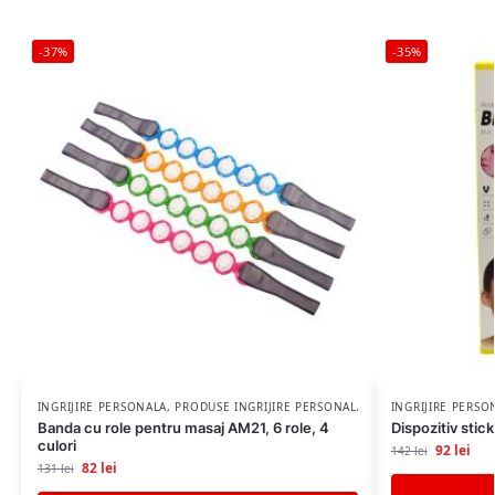
-37%
-35%
INGRIJIRE PERSONALA
,
PRODUSE INGRIJIRE PERSONALA
INGRIJIRE PERSO
Banda cu role pentru masaj AM21, 6 role, 4
Dispozitiv stic
culori
92
lei
142
lei
82
lei
131
lei