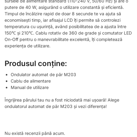
sursele de alimentare standard (110-240 V, 50/60 Hz) și are o
putere de 40 W, asigurând o utilizare constantă și eficientă.
Timpul de încălzire rapid de doar 8 secunde te va ajuta să
economisești timp, iar afisajul LCD îți permite să controlezi
temperatura cu ușurință, având posibilitatea de a ajusta între
150℃ și 210℃. Cablu rotativ de 360 de grade și comutator LED
On-Off pentru o manevrabilitate excelentă, îți completează
experiența de utilizare.
Produsul conține:
Ondulator automat de păr M203
Cablu de alimentare
Manual de utilizare
Îngrijirea părului tau nu a fost niciodată mai ușoară! Alege
ondulatorul automat de păr M203 și vezi diferența!
Nu există recenzii până acum.