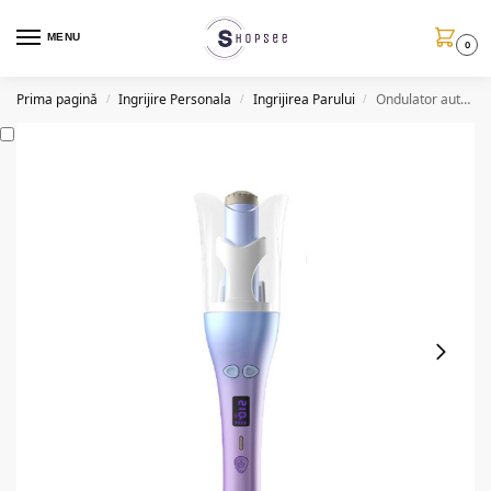
MENU
0
Prima pagină
Ingrijire Personala
Ingrijirea Parului
Ondulator automat de par M203, 40 W, afisaj LCD
/
/
/