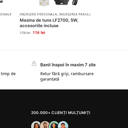
RSONALA
INGRIJIRE PERSONALA
,
INGRIJIREA PARULUI
Masina de tuns LF2700, 5W,
accesoriile incluse
116
lei
176
lei
Banii înapoi în maxim 7 zile
 timp de
Retur fără griji, rambursare
garantată
200.000+ CLIENȚI MULȚUMIȚI