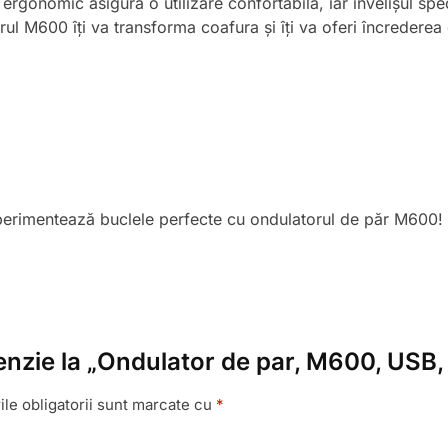
ergonomic asigură o utilizare confortabilă, iar învelișul spe
rul M600 îți va transforma coafura și îți va oferi încrederea
xperimentează buclele perfecte cu ondulatorul de păr M600!
cenzie la „Ondulator de par, M600, USB,
le obligatorii sunt marcate cu
*