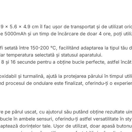
9 x 5.6 x 4.9 cm îl fac ușor de transportat și de utilizat or
e 5000mAh și un timp de încărcare de doar 4 ore, poți utili
i setată între 150-200 °C, facilitând adaptarea la tipul tău de
lar temperatura selectată și statusul aparatului.
e 8 și 16 secunde pentru a obține bucle perfecte, astfel încât
oxidabil și turmalină, ajută la protejarea părului în timpul utili
d procesul de ondulare este finalizat, oferindu-ți o experien
e pe părul uscat, cu ajutorul său putând obține rezultate uim
bucle în ambele sensuri, oferindu-ți astfel versatilitate în st
aptează dorințelor tale. Ușor de utilizat, doar apasă butonul