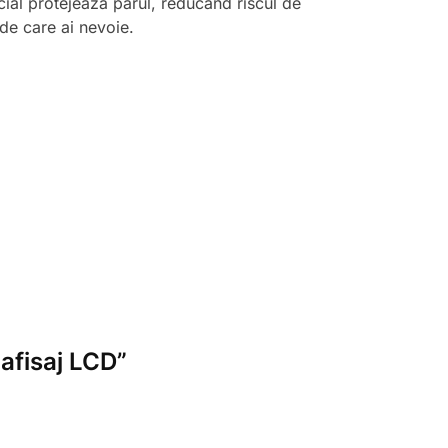
cial protejează părul, reducând riscul de
 de care ai nevoie.
 afisaj LCD”