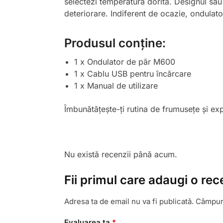
selectezi temperatura dorită. Designul său 
deteriorare. Indiferent de ocazie, ondulato
Produsul conține:
1 x Ondulator de păr M600
1 x Cablu USB pentru încărcare
1 x Manual de utilizare
Îmbunătățește-ți rutina de frumusețe și e
Nu există recenzii până acum.
Fii primul care adaugi o re
Adresa ta de email nu va fi publicată.
Câmpuri
Evaluarea ta
*