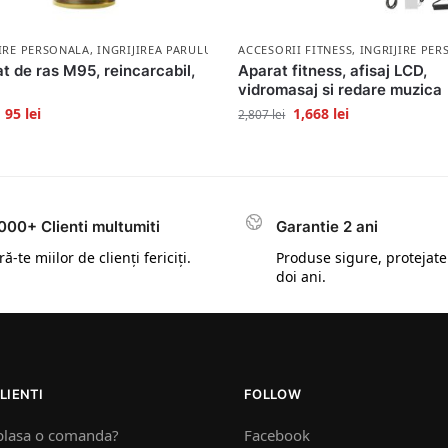
JIRE PERSONALA
,
INGRIJIREA PARULUI
ACCESORII FITNESS
,
INGRIJIRE PE
t de ras M95, reincarcabil,
Aparat fitness, afisaj LCD,
vidromasaj si redare muzica
95
lei
1,668
lei
2,807
lei
000+ Clienti multumiti
Garantie 2 ani
ă-te miilor de clienți fericiți.
Produse sigure, protejate
doi ani.
LIENTI
FOLLOW
plasa o comanda?
Facebook