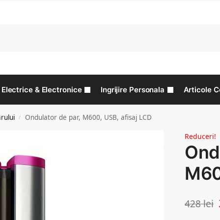
C
Electrice & Electronice
Ingrijire Personala
Articole C
arului
Ondulator de par, M600, USB, afisaj LCD
/
Reduceri!
Ondu
M60
428
lei