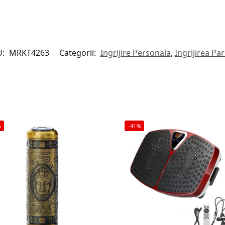
U:
MRKT4263
Categorii:
Ingrijire Personala
,
Ingrijirea Par
%
-41%