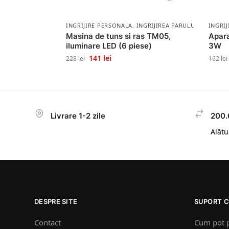
INGRIJIRE PERSONALA
,
INGRIJIREA PARULUI
INGRI
Masina de tuns si ras TM05,
Apara
iluminare LED (6 piese)
3W
141
lei
228
lei
162
lei
Livrare 1-2 zile
200.
Alătur
DESPRE SITE
SUPORT C
Contact
Cum pot 