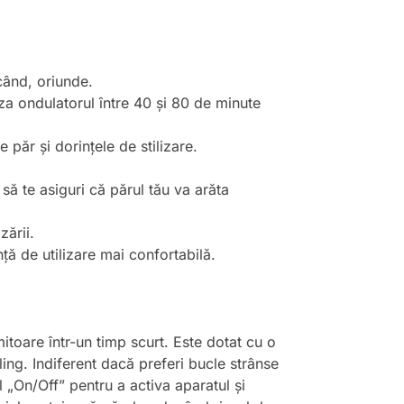
icând, oriunde.
za ondulatorul între 40 și 80 de minute
 păr și dorințele de stilizare.
 să te asiguri că părul tău va arăta
zării.
ță de utilizare mai confortabilă.
itoare într-un timp scurt. Este dotat cu o
yling. Indiferent dacă preferi bucle strânse
 „On/Off” pentru a activa aparatul și