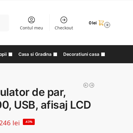
aută
0
lei
0
Contul meu
Checkout
opii
Casa si Gradina
Decoratiuni casa
lator de par,
0, USB, afisaj LCD
246
lei
-43%