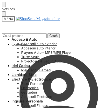
Skip
Skip
Vezi cos
to
to
navigation
content
MENU
Caută
Caută
Accesorii Auto
după:
Accesorii auto exterior
Contul meu
Accesorii auto interior
Playere Auto – MP3/MP5 Player
Truse Scule
Proiectoare & Becuri Auto
Idei Cadou
Idei Cadou Barbati
Lichidare Stoc
Electrice & Electronice
Boxe Portabile
Electronice
Gadgeturi
Accesorii Telefoane
Ingrijire Personala
Accesorii Fitness