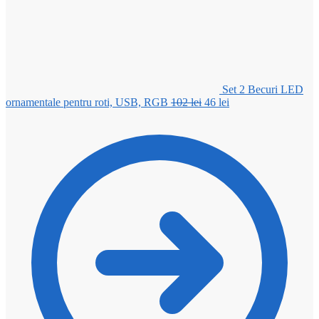
Set 2 Becuri LED
Prețul
Prețul
ornamentale pentru roti, USB, RGB
102
lei
46
lei
inițial
curent
a
este:
fost:
46 lei.
102 lei.