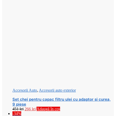
Accesorii Auto
,
Accesorii auto exterior
Set chei pentru capac filtru ulei cu adaptor si curea,
9 piese
Prețul
Prețul
451
lei
266
lei
Adaugă în coș
inițial
curent
-34%