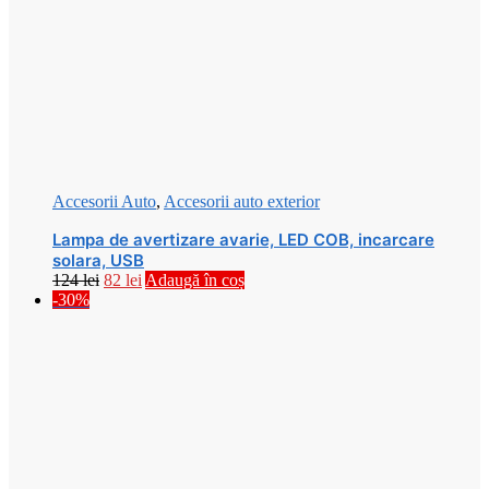
Accesorii Auto
,
Accesorii auto exterior
Lampa de avertizare avarie, LED COB, incarcare
solara, USB
Prețul
Prețul
124
lei
82
lei
Adaugă în coș
inițial
curent
-30%
a
este:
fost:
82 lei.
124 lei.