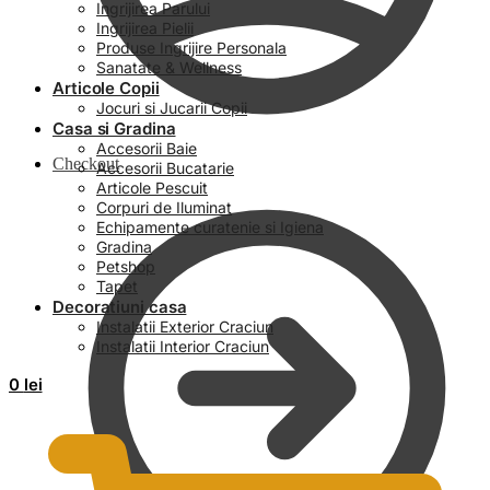
Ingrijirea Parului
Ingrijirea Pielii
Produse Ingrijire Personala
Sanatate & Wellness
Articole Copii
Jocuri si Jucarii Copii
Casa si Gradina
Accesorii Baie
Checkout
Accesorii Bucatarie
Articole Pescuit
Corpuri de Iluminat
Echipamente curatenie si Igiena
Gradina
Petshop
Tapet
Decoratiuni casa
Instalatii Exterior Craciun
Instalatii Interior Craciun
0
lei