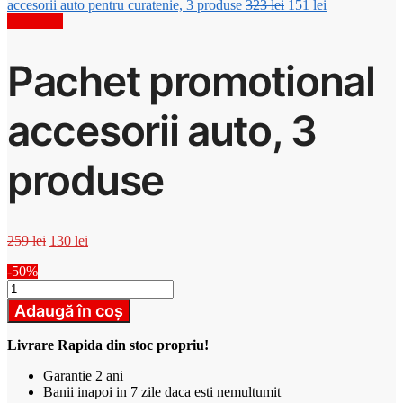
Prețul
Prețul
accesorii auto pentru curatenie, 3 produse
323
lei
151
lei
inițial
curent
Reduceri!
a
este:
fost:
151 lei.
Pachet promotional
323 lei.
accesorii auto, 3
produse
Prețul
Prețul
259
lei
130
lei
inițial
curent
-50%
a
este:
Cantitate
fost:
130 lei.
Pachet
259 lei.
Adaugă în coș
promotional
accesorii
Livrare Rapida din stoc propriu!
auto,
3
Garantie 2 ani
produse
Banii inapoi in 7 zile daca esti nemultumit