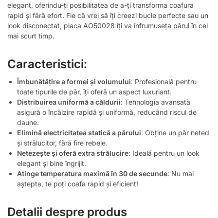
elegant, oferindu-ți posibilitatea de a-ți transforma coafura
rapid și fără efort. Fie că vrei să îți creezi bucle perfecte sau un
look disconectat, placa AO50028 îți va înfrumuseța părul în cel
mai scurt timp.
Caracteristici:
Îmbunătățire a formei și volumului
: Profesională pentru
toate tipurile de păr, îți oferă un aspect luxuriant.
Distribuirea uniformă a căldurii
: Tehnologia avansată
asigură o încălzire rapidă și uniformă, reducând riscul de
daune.
Elimină electricitatea statică a părului
: Obține un păr neted
și strălucitor, fără fire rebele.
Netezește și oferă extra strălucire
: Ideală pentru un look
elegant și bine îngrijit.
Atinge temperatura maximă în 30 de secunde
: Nu mai
aștepta, te poți coafa rapid și eficient!
Detalii despre produs