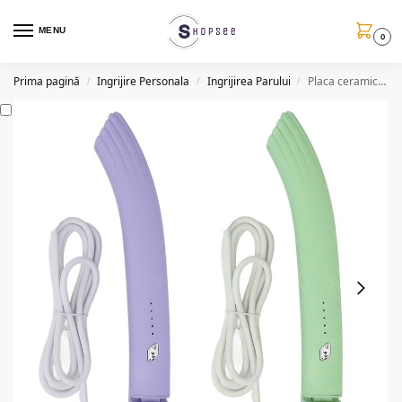
MENU
0
Prima pagină
Ingrijire Personala
Ingrijirea Parului
Placa ceramica de par cu efect de creponare/ondulare, AO50028
/
/
/