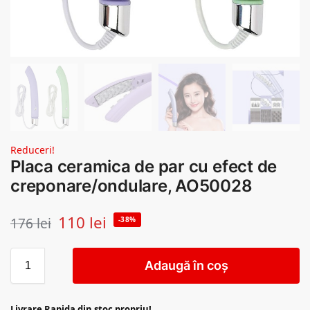
Reduceri!
Placa ceramica de par cu efect de
creponare/ondulare, AO50028
110
lei
176
lei
-38%
Adaugă în coș
Livrare Rapida din stoc propriu!