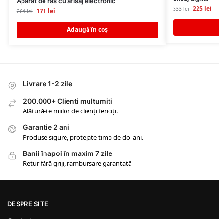
Aparat de ras cu afisaj electronic
225
lei
333
lei
171
lei
264
lei
Adaugă în coș
Livrare 1-2 zile
200.000+ Clienti multumiti
Alătură-te miilor de clienți fericiți.
Garantie 2 ani
Produse sigure, protejate timp de doi ani.
Banii înapoi în maxim 7 zile
Retur fără griji, rambursare garantată
DESPRE SITE