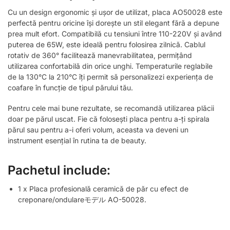
Cu un design ergonomic și ușor de utilizat, placa AO50028 este
perfectă pentru oricine își dorește un stil elegant fără a depune
prea mult efort. Compatibilă cu tensiuni între 110-220V și având
puterea de 65W, este ideală pentru folosirea zilnică. Cablul
rotativ de 360° facilitează manevrabilitatea, permițând
utilizarea confortabilă din orice unghi. Temperaturile reglabile
de la 130°C la 210°C îți permit să personalizezi experiența de
coafare în funcție de tipul părului tău.
Pentru cele mai bune rezultate, se recomandă utilizarea plăcii
doar pe părul uscat. Fie că folosești placa pentru a-ți spirala
părul sau pentru a-i oferi volum, aceasta va deveni un
instrument esențial în rutina ta de beauty.
Pachetul include:
1 x Placa profesională ceramică de păr cu efect de
creponare/ondulareモデル AO-50028.