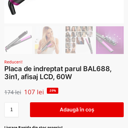
Reduceri!
Placa de indreptat parul BAL688,
3in1, afisaj LCD, 60W
107
lei
174
lei
-39%
Adaugă în coș
Livrare Rapida din stoc propriu!