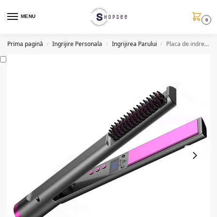
MENU
0
Prima pagină
Ingrijire Personala
Ingrijirea Parului
Placa de indreptat parul BAL688, 3in1, afisaj LCD, 60W
/
/
/