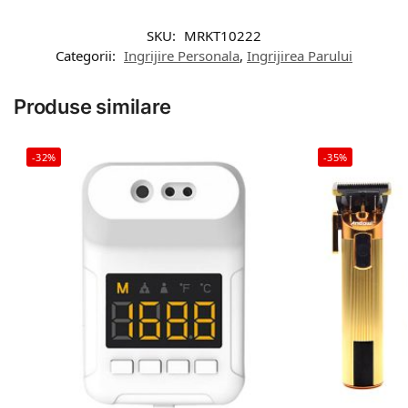
SKU:
MRKT10222
Categorii:
Ingrijire Personala
,
Ingrijirea Parului
Produse similare
-32%
-35%