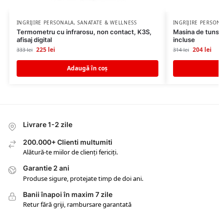
INGRIJIRE PERSONALA
,
SANATATE & WELLNESS
INGRIJIRE PERSO
Termometru cu infrarosu, non contact, K3S,
Masina de tuns 
afisaj digital
incluse
225
lei
204
lei
333
lei
314
lei
Adaugă în coș
Livrare 1-2 zile
200.000+ Clienti multumiti
Alătură-te miilor de clienți fericiți.
Garantie 2 ani
Produse sigure, protejate timp de doi ani.
Banii înapoi în maxim 7 zile
Retur fără griji, rambursare garantată