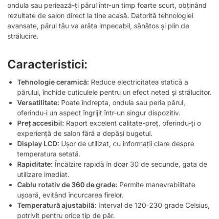
ondula sau periează-ți părul într-un timp foarte scurt, obținând
rezultate de salon direct la tine acasă. Datorită tehnologiei
avansate, părul tău va arăta impecabil, sănătos și plin de
strălucire.
Caracteristici:
Tehnologie ceramică:
Reduce electricitatea statică a
părului, închide cuticulele pentru un efect neted și strălucitor.
Versatilitate:
Poate îndrepta, ondula sau peria părul,
oferindu-i un aspect îngrijit într-un singur dispozitiv.
Preț accesibil:
Raport excelent calitate-preț, oferindu-ți o
experiență de salon fără a depăși bugetul.
Display LCD:
Ușor de utilizat, cu informații clare despre
temperatura setată.
Rapiditate:
Încălzire rapidă în doar 30 de secunde, gata de
utilizare imediat.
Cablu rotativ de 360 de grade:
Permite manevrabilitate
ușoară, evitând încurcarea firelor.
Temperatură ajustabilă:
Interval de 120-230 grade Celsius,
potrivit pentru orice tip de păr.