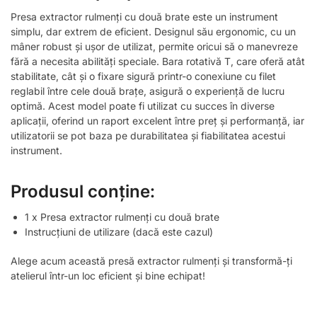
Presa extractor rulmenți cu două brate este un instrument
simplu, dar extrem de eficient. Designul său ergonomic, cu un
mâner robust și ușor de utilizat, permite oricui să o manevreze
fără a necesita abilități speciale. Bara rotativă T, care oferă atât
stabilitate, cât și o fixare sigură printr-o conexiune cu filet
reglabil între cele două brațe, asigură o experiență de lucru
optimă. Acest model poate fi utilizat cu succes în diverse
aplicații, oferind un raport excelent între preț și performanță, iar
utilizatorii se pot baza pe durabilitatea și fiabilitatea acestui
instrument.
Produsul conține:
1 x Presa extractor rulmenți cu două brate
Instrucțiuni de utilizare (dacă este cazul)
Alege acum această presă extractor rulmenți și transformă-ți
atelierul într-un loc eficient și bine echipat!