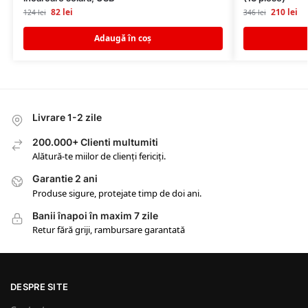
82
lei
210
lei
124
lei
346
lei
Adaugă în coș
Livrare 1-2 zile
200.000+ Clienti multumiti
Alătură-te miilor de clienți fericiți.
Garantie 2 ani
Produse sigure, protejate timp de doi ani.
Banii înapoi în maxim 7 zile
Retur fără griji, rambursare garantată
DESPRE SITE