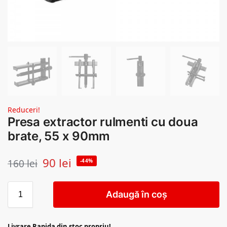
Reduceri!
Presa extractor rulmenti cu doua
brate, 55 x 90mm
90
lei
160
lei
-44%
Adaugă în coș
Livrare Rapida din stoc propriu!