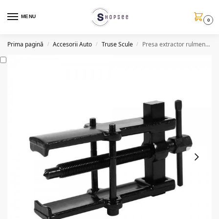
MENU
0
Prima pagină
Accesorii Auto
Truse Scule
Presa extractor rulmenti cu doua brate, 55 x 90mm
/
/
/