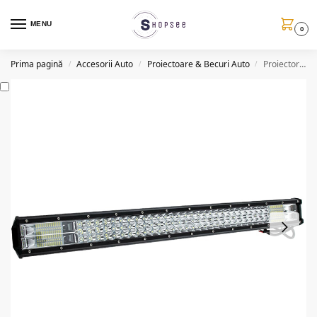
MENU
0
Prima pagină
Accesorii Auto
Proiectoare & Becuri Auto
Proiector auto LED SMD cu suport, 504W, 95cm
/
/
/