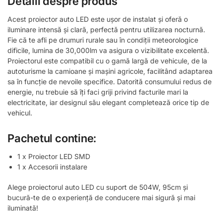
Detalii despre produs
Acest proiector auto LED este ușor de instalat și oferă o
iluminare intensă și clară, perfectă pentru utilizarea nocturnă.
Fie că te afli pe drumuri rurale sau în condiții meteorologice
dificile, lumina de 30,000lm va asigura o vizibilitate excelentă.
Proiectorul este compatibil cu o gamă largă de vehicule, de la
autoturisme la camioane și mașini agricole, facilitând adaptarea
sa în funcție de nevoile specifice. Datorită consumului redus de
energie, nu trebuie să îți faci griji privind facturile mari la
electricitate, iar designul său elegant completează orice tip de
vehicul.
Pachetul contine:
1 x Proiector LED SMD
1 x Accesorii instalare
Alege proiectorul auto LED cu suport de 504W, 95cm și
bucură-te de o experiență de conducere mai sigură și mai
iluminată!