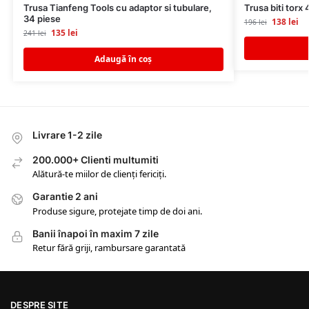
Trusa Tianfeng Tools cu adaptor si tubulare,
Trusa biti torx
34 piese
138
lei
196
lei
135
lei
241
lei
Adaugă în coș
Livrare 1-2 zile
200.000+ Clienti multumiti
Alătură-te miilor de clienți fericiți.
Garantie 2 ani
Produse sigure, protejate timp de doi ani.
Banii înapoi în maxim 7 zile
Retur fără griji, rambursare garantată
DESPRE SITE