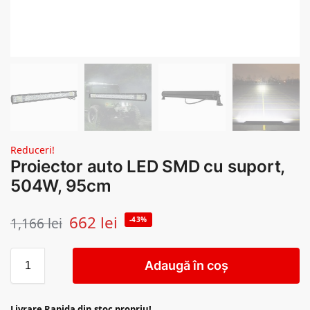
Reduceri!
Proiector auto LED SMD cu suport,
504W, 95cm
662
lei
1,166
lei
-43%
Adaugă în coș
Livrare Rapida din stoc propriu!