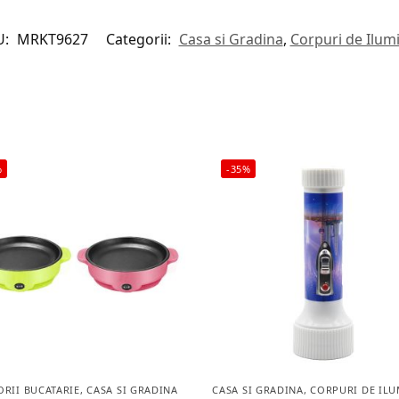
U:
MRKT9627
Categorii:
Casa si Gradina
,
Corpuri de Ilum
%
-35%
ORII BUCATARIE
,
CASA SI GRADINA
CASA SI GRADINA
,
CORPURI DE ILU