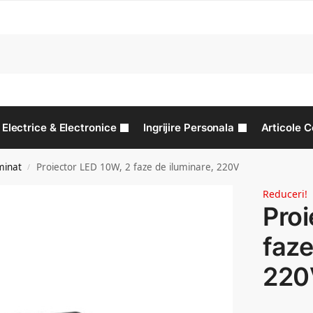
C
Electrice & Electronice
Ingrijire Personala
Articole C
minat
Proiector LED 10W, 2 faze de iluminare, 220V
/
Reduceri!
Proi
faze
220