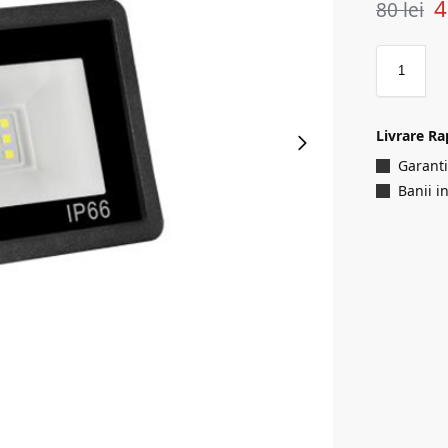
80
lei
Livrare Ra
Garanti
Banii i