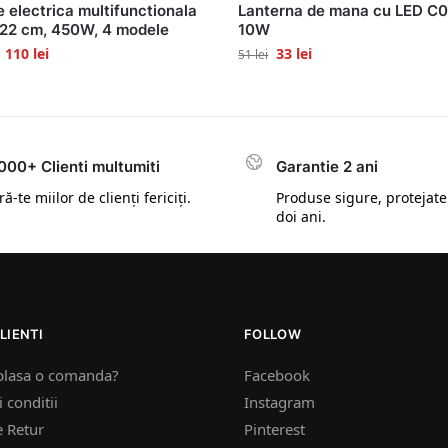
e electrica multifunctionala
Lanterna de mana cu LED C
22 cm, 450W, 4 modele
10W
110
lei
33
lei
51
lei
000+ Clienti multumiti
Garantie 2 ani
ă-te miilor de clienți fericiți.
Produse sigure, protejate
doi ani.
LIENTI
FOLLOW
plasa o comanda?
Facebook
 conditii
Instagram
e Retur
Pinterest