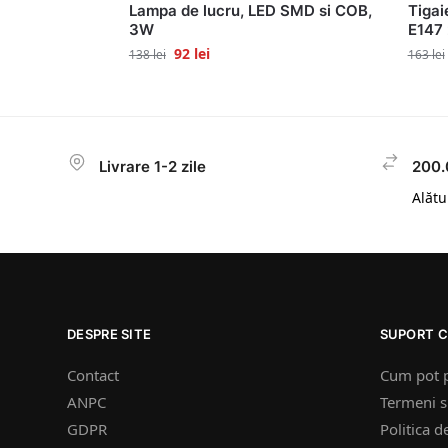
Lampa de lucru, LED SMD si COB,
Tigai
3W
E147 
92
lei
138
lei
163
lei
Livrare 1-2 zile
200.
Alătur
DESPRE SITE
SUPORT C
Contact
Cum pot 
ANPC
Termeni si
GDPR
Politica d