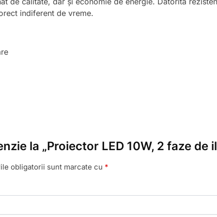
t de calitate, dar și economie de energie. Datorită rezisten
orect indiferent de vreme.
are
cenzie la „Proiector LED 10W, 2 faze de 
le obligatorii sunt marcate cu
*