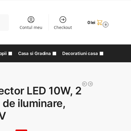
aută
0
lei
0
Contul meu
Checkout
opii
Casa si Gradina
Decoratiuni casa
ector LED 10W, 2
 de iluminare,
V