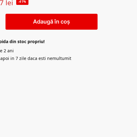
47
lei
-41%
Adaugă în coș
pida din stoc propriu!
e 2 ani
napoi in 7 zile daca esti nemultumit