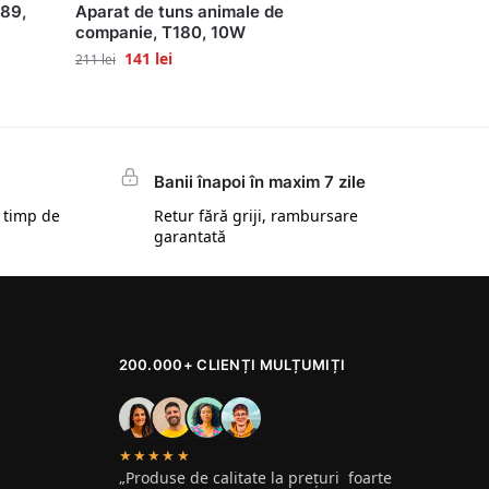
089,
Aparat de tuns animale de
companie, T180, 10W
141
lei
211
lei
Banii înapoi în maxim 7 zile
 timp de
Retur fără griji, rambursare
garantată
200.000+ CLIENȚI MULȚUMIȚI
★★★★★
„Produse de calitate la prețuri foarte