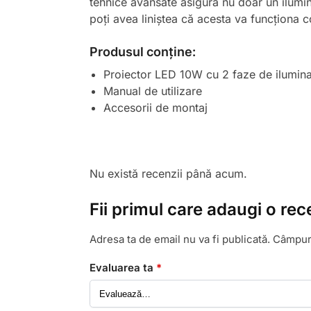
tehnice avansate asigură nu doar un ilumina
poți avea liniștea că acesta va funcționa c
Produsul conține:
Proiector LED 10W cu 2 faze de ilumin
Manual de utilizare
Accesorii de montaj
Nu există recenzii până acum.
Fii primul care adaugi o re
Adresa ta de email nu va fi publicată.
Câmpuri
Evaluarea ta
*