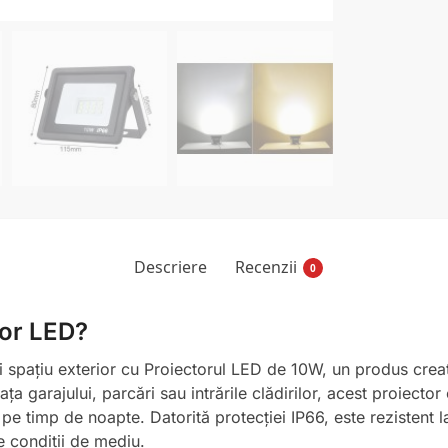
Descriere
Recenzii
0
tor LED?
i spațiu exterior cu Proiectorul LED de 10W, un produs creat
ța garajului, parcări sau intrările clădirilor, acest proiecto
pe timp de noapte. Datorită protecției IP66, este rezistent l
e condiții de mediu.