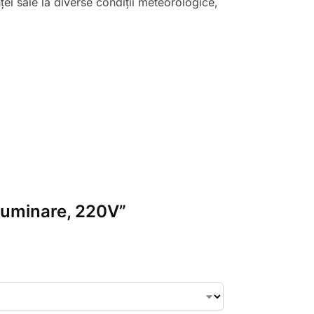
ței sale la diverse condiții meteorologice,
iluminare, 220V”