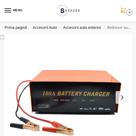
MENU
0
Prima pagină
Accesorii Auto
Accesorii auto exterior
Redresor auto cu incarcator baterii 100A, 12/24V
/
/
/