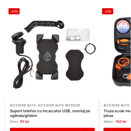
-40%
-39%
ACCESORII AUTO
,
ACCESORII AUTO INTERIOR
ACCESORII AUTO
Suport telefon cu incarcator USB, montaj pe
Trusa scule ne
oglinda/ghidon
piese
59
lei
162
lei
99
lei
268
lei