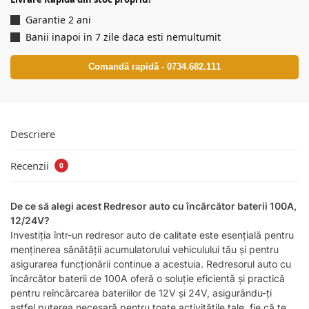
Garantie 2 ani
Banii inapoi in 7 zile daca esti nemultumit
Comandă rapidă - 0734.682.111
Descriere
Recenzii
0
De ce să alegi acest Redresor auto cu încărcător baterii 100A,
12/24V?
Investiția într-un redresor auto de calitate este esențială pentru
menținerea sănătății acumulatorului vehiculului tău și pentru
asigurarea funcționării continue a acestuia. Redresorul auto cu
încărcător baterii de 100A oferă o soluție eficientă și practică
pentru reîncărcarea bateriilor de 12V și 24V, asigurându-ți
astfel puterea necesară pentru toate activitățile tale, fie că te