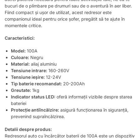
bucuri de o plimbare pe drumuri sau de o aventură în aer liber.
Fiind compact și ușor de utilizat, acest redresor este
companionul ideal pentru orice șofer, pregătit să te ajute în
momentele critice.
Caracteristici:
Model:
100A
Culoare:
Negru
Material:
aliaj aluminiu
Tensiune intrare:
160-260V
Tensiune ieșire:
12-24V
Tip baterie recomandat:
20-200Ah
Greutate:
1kg
Indicator status LED:
oferă informații vizibile despre starea
bateriei
Protecție antiîncălzire:
asigură funcționarea în siguranță,
prevenind supraîncălzirea.
Detalii despre produs:
Redresorul auto cu încărcător baterii de 100A este un dispozitiv