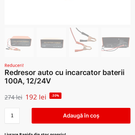
Reduceri!
Redresor auto cu incarcator baterii
100A, 12/24V
192
lei
274
lei
-30%
Adaugă în coș
Livrare Rapida din stoc propriu!