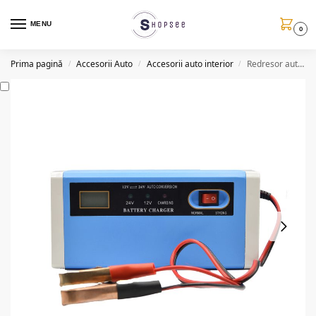
MENU
0
Prima pagină
Accesorii Auto
Accesorii auto interior
Redresor auto standard YX12242, 10A
/
/
/