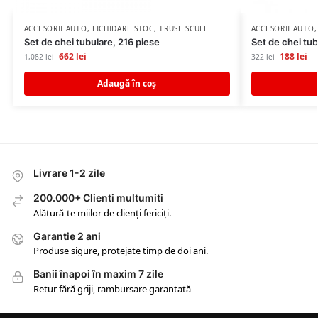
ACCESORII AUTO
,
LICHIDARE STOC
,
TRUSE SCULE
ACCESORII AUTO
Set de chei tubulare, 216 piese
Set de chei tubu
662
lei
188
lei
1,082
lei
322
lei
Adaugă în coș
Livrare 1-2 zile
200.000+ Clienti multumiti
Alătură-te miilor de clienți fericiți.
Garantie 2 ani
Produse sigure, protejate timp de doi ani.
Banii înapoi în maxim 7 zile
Retur fără griji, rambursare garantată