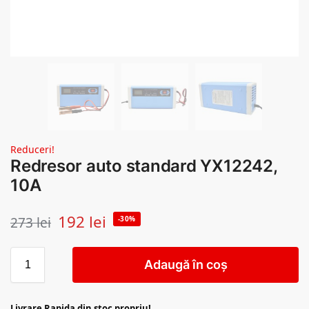
Reduceri!
Redresor auto standard YX12242,
10A
192
lei
273
lei
-30%
Adaugă în coș
Livrare Rapida din stoc propriu!