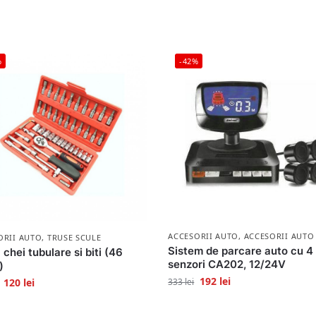
%
-42%
ACCESORII AUTO
,
ACCESORII AUTO
ORII AUTO
,
TRUSE SCULE
Sistem de parcare auto cu 4
 chei tubulare si biti (46
senzori CA202, 12/24V
)
192
lei
333
lei
120
lei