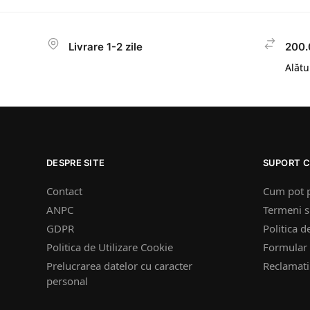
Livrare 1-2 zile
200.
Alătur
DESPRE SITE
SUPORT C
Contact
Cum pot 
ANPC
Termeni si
GDPR
Politica d
Politica de Utilizare Cookie
Formular 
Prelucrarea datelor cu caracter
Reclamatii
personal