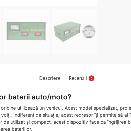
Descriere
Recenzii
0
or baterii auto/moto?
 oricine utilizează un vehicul. Acest model specializat, proi
 volți. Indiferent de situație, acest redresor îți permite să a
 de utilizat și compact, acest dispozitiv face ca îngrijirea ba
erea bateriilor.