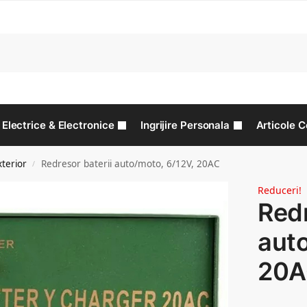
C
Electrice & Electronice
Ingrijire Personala
Articole C
xterior
Redresor baterii auto/moto, 6/12V, 20AC
/
Reduceri!
Redr
auto
20