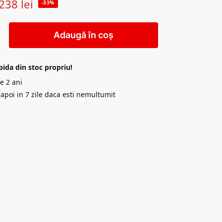
238
lei
-33%
Adaugă în coș
pida din stoc propriu!
e 2 ani
napoi in 7 zile daca esti nemultumit