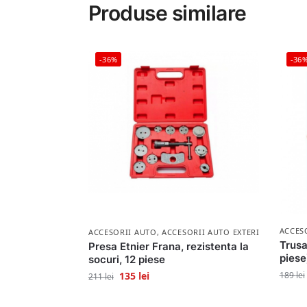
Produse similare
-36%
-36
ACCES
ACCESORII AUTO
,
ACCESORII AUTO EXTERIOR
Trusa
Presa Etnier Frana, rezistenta la
piese
socuri, 12 piese
135
lei
189
lei
211
lei