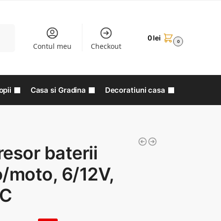
aută
0
lei
0
Contul meu
Checkout
opii
Casa si Gradina
Decoratiuni casa
esor baterii
/moto, 6/12V,
AC