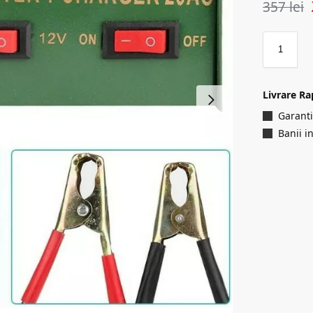
357
lei
Livrare Ra
Garanti
Banii i