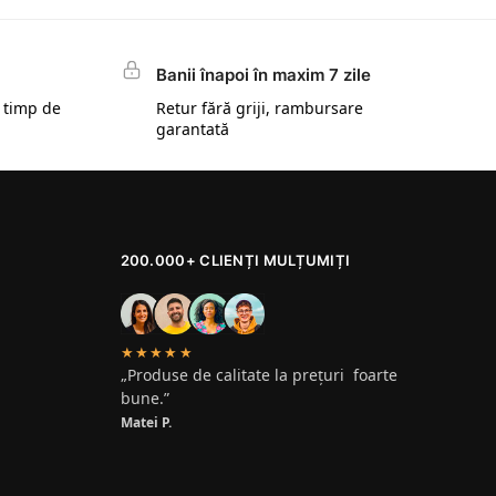
Banii înapoi în maxim 7 zile
 timp de
Retur fără griji, rambursare
garantată
200.000+ CLIENȚI MULȚUMIȚI
★★★★★
„Produse de calitate la prețuri foarte
bune.”
Matei P.