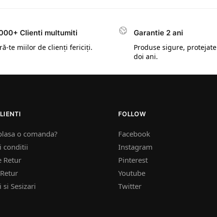
000+ Clienti multumiti
Garantie 2 ani
ă-te miilor de clienți fericiți.
Produse sigure, protejate
doi ani.
LIENTI
FOLLOW
plasa o comanda?
Facebook
 conditii
Instagram
e Retur
Pinterest
Retur
Youtube
 si Sesizari
Twitter