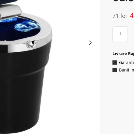
71
lei
Livrare Ra
Garanti
Banii i