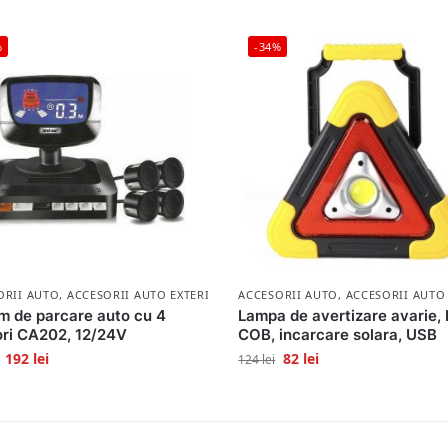
%
-34%
ORII AUTO
,
ACCESORII AUTO EXTERIOR
ACCESORII AUTO
,
ACCESORII AUTO
m de parcare auto cu 4
Lampa de avertizare avarie,
ri CA202, 12/24V
COB, incarcare solara, USB
192
lei
82
lei
124
lei