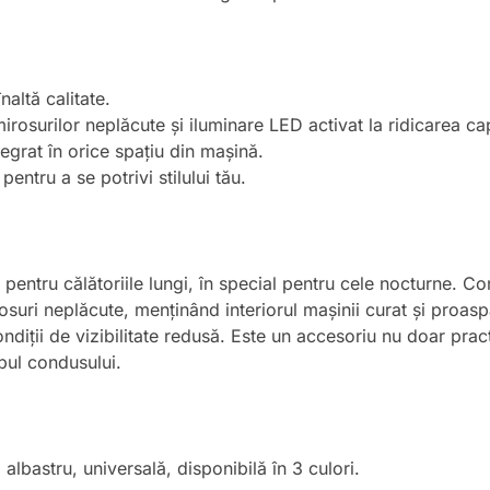
naltă calitate.
rosurilor neplăcute și iluminare LED activat la ridicarea ca
egrat în orice spațiu din mașină.
, pentru a se potrivi stilului tău.
entru călătoriile lungi, în special pentru cele nocturne. Co
suri neplăcute, menținând interiorul mașinii curat și proaspăt
ondiții de vizibilitate redusă. Este un accesoriu nu doar pract
mpul condusului.
bastru, universală, disponibilă în 3 culori.