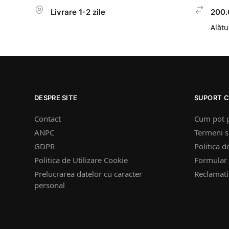
Livrare 1-2 zile
200.
Alătur
DESPRE SITE
SUPORT C
Contact
Cum pot 
ANPC
Termeni si
GDPR
Politica d
Politica de Utilizare Cookie
Formular 
Prelucrarea datelor cu caracter
Reclamatii
personal