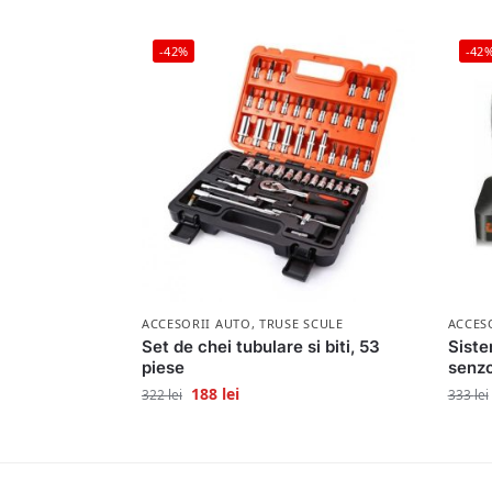
-42%
-42
ACCESORII AUTO
,
TRUSE SCULE
ACCES
Set de chei tubulare si biti, 53
Siste
piese
senzo
188
lei
322
lei
333
lei