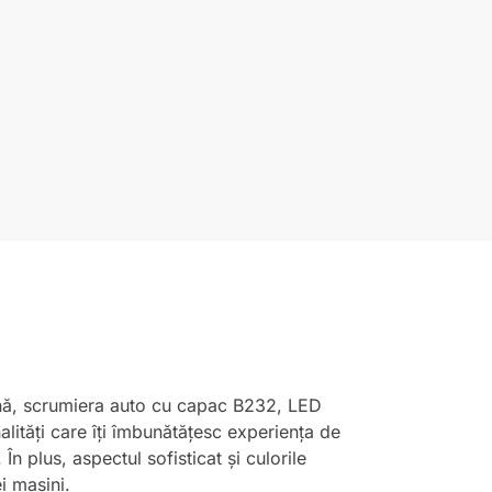
așină, scrumiera auto cu capac B232, LED
lități care îți îmbunătățesc experiența de
n plus, aspectul sofisticat și culorile
i mașini.