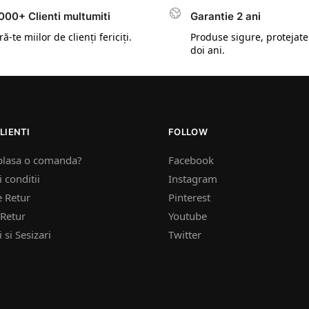
000+ Clienti multumiti
Garantie 2 ani
ă-te miilor de clienți fericiți.
Produse sigure, protejate
doi ani.
LIENTI
FOLLOW
plasa o comanda?
Facebook
 conditii
Instagram
e Retur
Pinterest
Retur
Youtube
 si Sesizari
Twitter