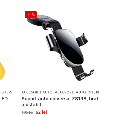
-41%
 EXTERIOR
ACCESORII AUTO
,
ACCESORII AUTO INTERIOR
 LED
Suport auto universal ZS198, brat
ajustabil
62
lei
105
lei