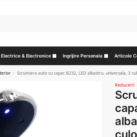
C
Electrice & Electronice
Ingrijire Personala
Articole C
terior
Scrumiera auto cu capac B232, LED albastru, universala, 3 cul
/
Reduceri!
Scr
cap
alba
culo