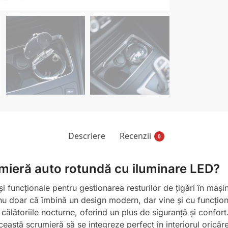
Descriere
Recenzii
0
umieră auto rotundă cu iluminare LED?
 și funcționale pentru gestionarea resturilor de țigări în m
nu doar că îmbină un design modern, dar vine și cu funcționa
lătoriile nocturne, oferind un plus de siguranță și confort. Î
ceastă scrumieră să se integreze perfect în interiorul oricăre