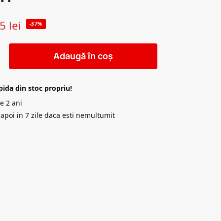
45
lei
-37%
Adaugă în coș
pida din stoc propriu!
e 2 ani
napoi in 7 zile daca esti nemultumit