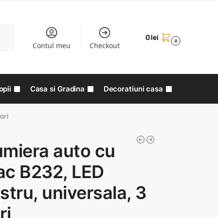
aută
0
lei
0
Contul meu
Checkout
opii
Casa si Gradina
Decoratiuni casa
ori
umiera auto cu
ac B232, LED
stru, universala, 3
ri