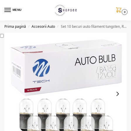
MENU
0
Prima pagină
Accesorii Auto
Set 10 becuri auto filament tungsten, R5W/BA15d, 12V, 5W
/
/