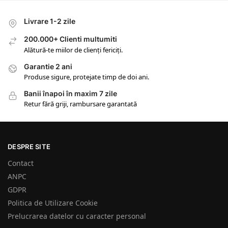
Livrare 1-2 zile
200.000+ Clienti multumiti
Alătură-te miilor de clienți fericiți.
Garantie 2 ani
Produse sigure, protejate timp de doi ani.
Banii înapoi în maxim 7 zile
Retur fără griji, rambursare garantată
DESPRE SITE
Contact
ANPC
GDPR
Politica de Utilizare Cookie
Prelucrarea datelor cu caracter personal