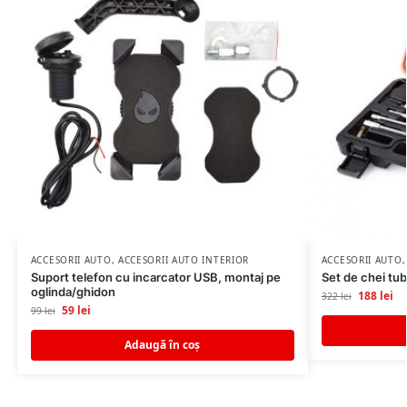
ACCESORII AUTO
,
ACCESORII AUTO INTERIOR
ACCESORII AUTO
Suport telefon cu incarcator USB, montaj pe
Set de chei tubu
oglinda/ghidon
188
lei
322
lei
59
lei
99
lei
Adaugă în coș