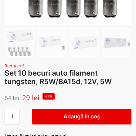
Reduceri!
Set 10 becuri auto filament
tungsten, R5W/BA15d, 12V, 5W
29
lei
64
lei
-55%
Adaugă în coș
Livrare Rapida din stoc propriu!