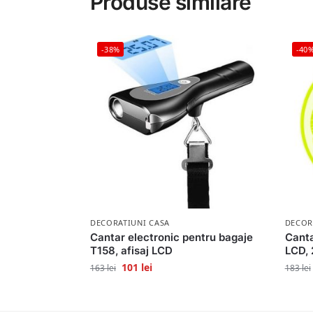
Produse similare
-38%
-40
DECORATIUNI CASA
DECOR
Cantar electronic pentru bagaje
Canta
T158, afisaj LCD
LCD,
101
lei
163
lei
183
lei