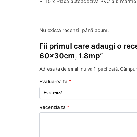
10 x Placa autoadezivă PVC alb marmor
Nu există recenzii până acum.
Fii primul care adaugi o re
60x30cm, 1.8mp”
Adresa ta de email nu va fi publicată.
Câmpuri
Evaluarea ta
*
Recenzia ta
*