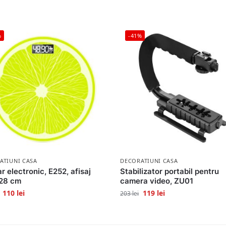
%
-41%
ATIUNI CASA
DECORATIUNI CASA
r electronic, E252, afisaj
Stabilizator portabil pentru
 28 cm
camera video, ZU01
110
lei
119
lei
203
lei