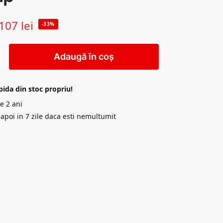
107
lei
-33%
Adaugă în coș
pida din stoc propriu!
e 2 ani
napoi in 7 zile daca esti nemultumit