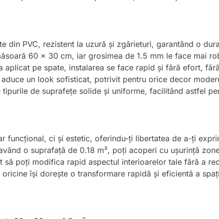
te din PVC, rezistent la uzură și zgârieturi, garantând o durab
ăsoară 60 x 30 cm, iar grosimea de 1.5 mm le face mai ro
 aplicat pe spate, instalarea se face rapid și fără efort, fă
duce un look sofisticat, potrivit pentru orice decor moder
 tipurile de suprafețe solide și uniforme, facilitând astfel pe
funcțional, ci și estetic, oferindu-ți libertatea de a-ți expr
 având o suprafață de 0.18 m², poți acoperi cu ușurință zone 
ât să poți modifica rapid aspectul interioarelor tale fără a re
oricine își dorește o transformare rapidă și eficientă a spați