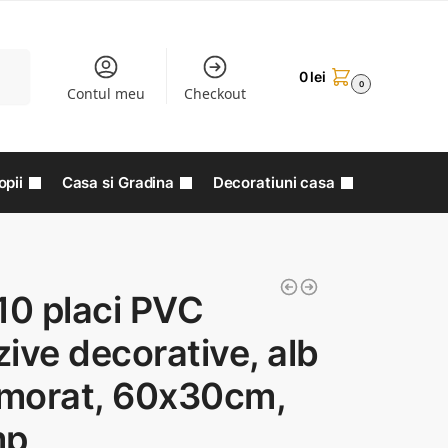
aută
0
lei
0
Contul meu
Checkout
opii
Casa si Gradina
Decoratiuni casa
10 placi PVC
ive decorative, alb
morat, 60x30cm,
mp