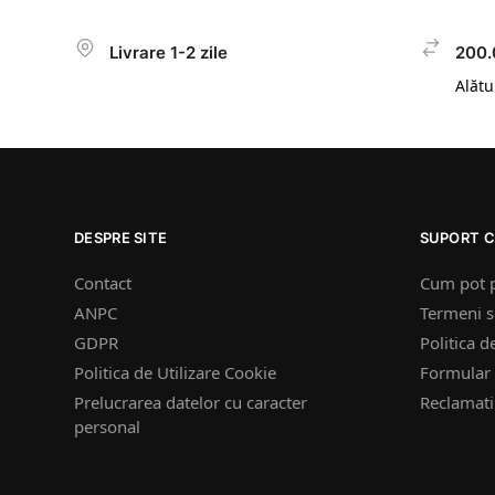
Livrare 1-2 zile
200.
Alătur
DESPRE SITE
SUPORT C
Contact
Cum pot 
ANPC
Termeni si
GDPR
Politica d
Politica de Utilizare Cookie
Formular 
Prelucrarea datelor cu caracter
Reclamatii
personal