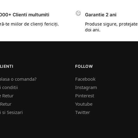
000+ Clienti multumiti
Garantie 2 ani
ă-te miilor de clienți fericiți.
Produse sigure, protejate
doi ani.
LIENTI
FOLLOW
plasa o comanda?
Facebook
 conditii
Instagram
e Retur
Pinterest
Retur
Youtube
 si Sesizari
Twitter