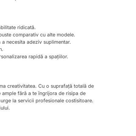
ilitate ridicată.
buste comparativ cu alte modele.
ră a necesita adeziv suplimentar.
n.
rsonalizarea rapidă a spațiilor.
ima creativitatea. Cu o suprafață totală de
ample fără a te îngrijora de risipa de
curge la servicii profesionale costisitoare.
ului.