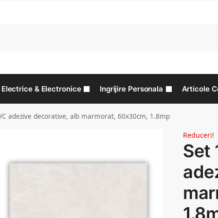
C
Electrice & Electronice
Ingrijire Personala
Articole C
PVC adezive decorative, alb marmorat, 60x30cm, 1.8mp
Reduceri!
Set 
adez
mar
1.8