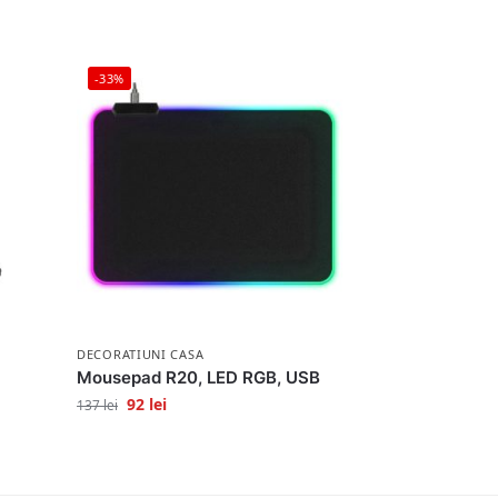
-33%
DECORATIUNI CASA
Mousepad R20, LED RGB, USB
92
lei
137
lei