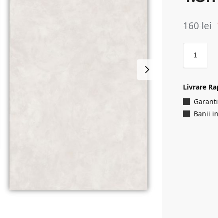
160
lei
Livrare Ra
Garanti
Banii i