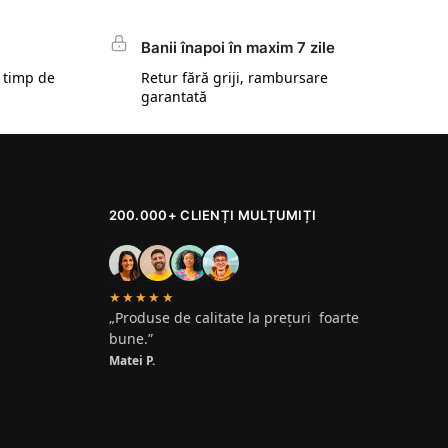
Banii înapoi în maxim 7 zile
 timp de
Retur fără griji, rambursare
garantată
200.000+ CLIENȚI MULȚUMIȚI
★★★★★
„Produse de calitate la prețuri foarte
bune.”
Matei P.