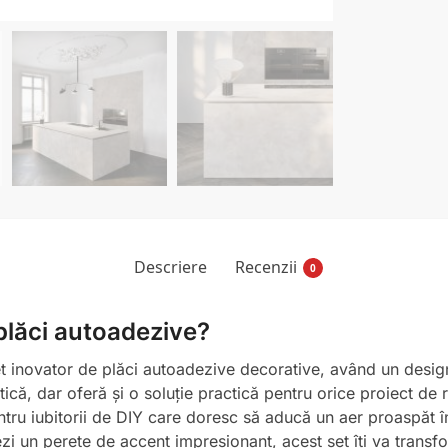
Descriere
Recenzii
0
 plăci autoadezive?
 set inovator de plăci autoadezive decorative, având un des
că, dar oferă și o soluție practică pentru orice proiect de r
ntru iubitorii de DIY care doresc să aducă un aer proaspăt în 
i un perete de accent impresionant, acest set îți va transform