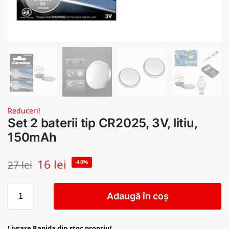
Reduceri!
Set 2 baterii tip CR2025, 3V, litiu,
150mAh
16
lei
27
lei
-40%
Adaugă în coș
Livrare Rapida din stoc propriu!