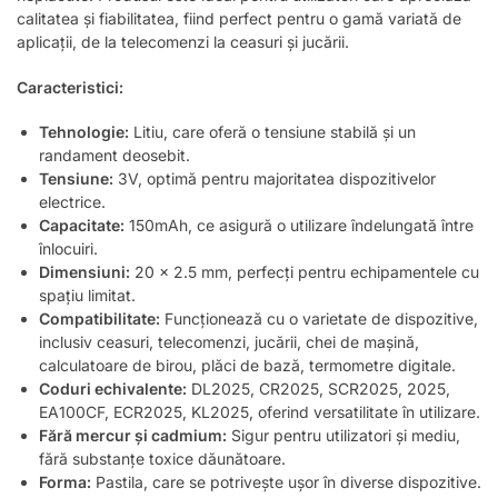
calitatea și fiabilitatea, fiind perfect pentru o gamă variată de
aplicații, de la telecomenzi la ceasuri și jucării.
Caracteristici:
Tehnologie:
Litiu, care oferă o tensiune stabilă și un
randament deosebit.
Tensiune:
3V, optimă pentru majoritatea dispozitivelor
electrice.
Capacitate:
150mAh, ce asigură o utilizare îndelungată între
înlocuiri.
Dimensiuni:
20 x 2.5 mm, perfecți pentru echipamentele cu
spațiu limitat.
Compatibilitate:
Funcționează cu o varietate de dispozitive,
inclusiv ceasuri, telecomenzi, jucării, chei de mașină,
calculatoare de birou, plăci de bază, termometre digitale.
Coduri echivalente:
DL2025, CR2025, SCR2025, 2025,
EA100CF, ECR2025, KL2025, oferind versatilitate în utilizare.
Fără mercur și cadmium:
Sigur pentru utilizatori și mediu,
fără substanțe toxice dăunătoare.
Forma:
Pastila, care se potrivește ușor în diverse dispozitive.