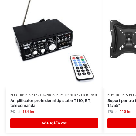
ELECTRICE & ELECTRONICE
,
ELECTRONICE
,
LICHIDARE STOC
ELECTRICE & EL
Amplificator profesional tip statie T110, BT,
Suport pentru t
telecomanda
14/55”
184
lei
110
lei
342
lei
170
lei
Adaugă în coș