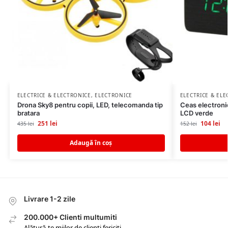
ELECTRICE & ELECTRONICE
,
ELECTRONICE
ELECTRICE & EL
Drona Sky8 pentru copii, LED, telecomanda tip
Ceas electronic
bratara
LCD verde
251
lei
104
lei
435
lei
152
lei
Adaugă în coș
Livrare 1-2 zile
200.000+ Clienti multumiti
Alătură-te miilor de clienți fericiți.