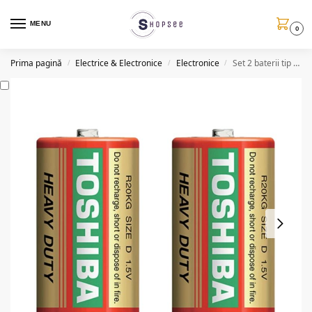
MENU
0
Prima pagină
Electrice & Electronice
Electronice
Set 2 baterii tip R20, dimensiunea D, 1.5V
/
/
/