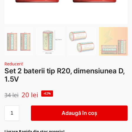
Reduceri!
Set 2 baterii tip R20, dimensiunea D,
1.5V
20
lei
34
lei
-42%
Adaugă în coș
Livrare Rapida din stoc propriu!