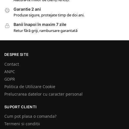
Garantie 2 ani
Produse sigure, protejate timp de doi ani.
Banii înapoi în maxim 7 zile
Retur fără griji, rambursare garantată
DESPRE SITE
Contact
ANPC
GDPR
Politica de Utilizare Cookie
Prelucrarea datelor cu caracter personal
SUPORT CLIENTI
Cum pot plasa o comanda?
Termeni si conditii