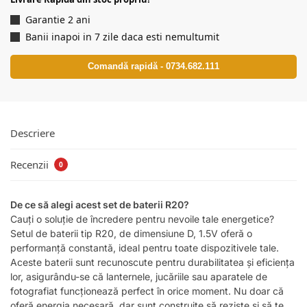
Garantie 2 ani
Banii inapoi in 7 zile daca esti nemultumit
Comandă rapidă - 0734.682.111
Descriere
Recenzii
0
De ce să alegi acest set de baterii R20?
Cauți o soluție de încredere pentru nevoile tale energetice?
Setul de baterii tip R20, de dimensiune D, 1.5V oferă o
performanță constantă, ideal pentru toate dispozitivele tale.
Aceste baterii sunt recunoscute pentru durabilitatea și eficiența
lor, asigurându-se că lanternele, jucăriile sau aparatele de
fotografiat funcționează perfect în orice moment. Nu doar că
oferă energia necesară, dar sunt construite să reziste și să te