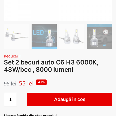
Reduceri!
Set 2 becuri auto C6 H3 6000K,
48W/bec , 8000 lumeni
55
lei
95
lei
-42%
Adaugă în coș
Livrare Rapida din stoc propriu!