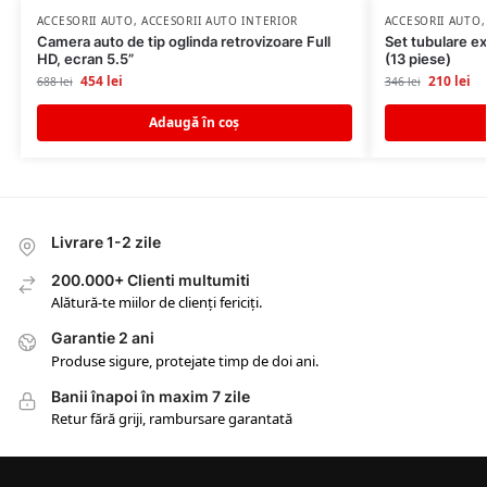
ACCESORII AUTO
,
ACCESORII AUTO INTERIOR
ACCESORII AUTO
Camera auto de tip oglinda retrovizoare Full
Set tubulare ex
HD, ecran 5.5”
(13 piese)
454
lei
210
lei
688
lei
346
lei
Adaugă în coș
Livrare 1-2 zile
200.000+ Clienti multumiti
Alătură-te miilor de clienți fericiți.
Garantie 2 ani
Produse sigure, protejate timp de doi ani.
Banii înapoi în maxim 7 zile
Retur fără griji, rambursare garantată