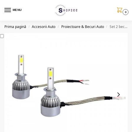
MENU
0
Prima pagină
Accesorii Auto
Proiectoare & Becuri Auto
Set 2 becuri auto C6 H3 6000K, 48W/bec , 8000 lumeni
/
/
/