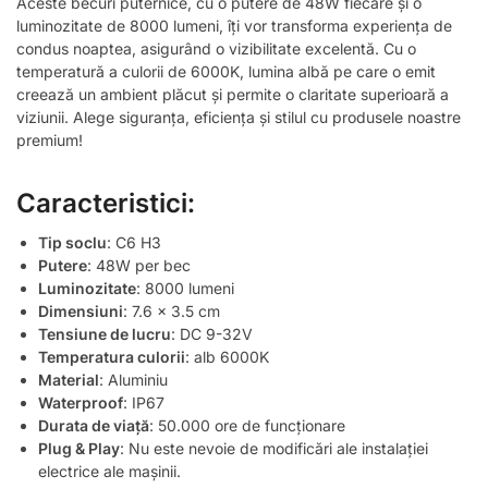
Aceste becuri puternice, cu o putere de 48W fiecare și o
luminozitate de 8000 lumeni, îți vor transforma experiența de
condus noaptea, asigurând o vizibilitate excelentă. Cu o
temperatură a culorii de 6000K, lumina albă pe care o emit
creează un ambient plăcut și permite o claritate superioară a
viziunii. Alege siguranța, eficiența și stilul cu produsele noastre
premium!
Caracteristici:
Tip soclu
: C6 H3
Putere
: 48W per bec
Luminozitate
: 8000 lumeni
Dimensiuni
: 7.6 x 3.5 cm
Tensiune de lucru
: DC 9-32V
Temperatura culorii
: alb 6000K
Material
: Aluminiu
Waterproof
: IP67
Durata de viață
: 50.000 ore de funcționare
Plug & Play
: Nu este nevoie de modificări ale instalației
electrice ale mașinii.