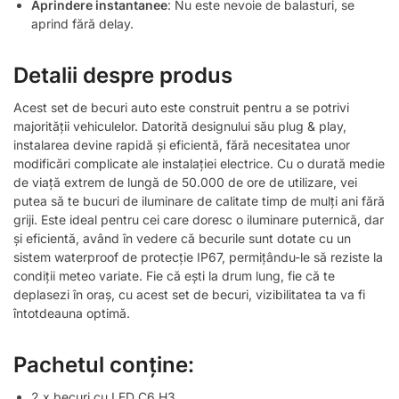
Aprindere instantanee
: Nu este nevoie de balasturi, se
aprind fără delay.
Detalii despre produs
Acest set de becuri auto este construit pentru a se potrivi
majorității vehiculelor. Datorită designului său plug & play,
instalarea devine rapidă și eficientă, fără necesitatea unor
modificări complicate ale instalației electrice. Cu o durată medie
de viață extrem de lungă de 50.000 de ore de utilizare, vei
putea să te bucuri de iluminare de calitate timp de mulți ani fără
griji. Este ideal pentru cei care doresc o iluminare puternică, dar
și eficientă, având în vedere că becurile sunt dotate cu un
sistem waterproof de protecție IP67, permițându-le să reziste la
condiții meteo variate. Fie că ești la drum lung, fie că te
deplasezi în oraș, cu acest set de becuri, vizibilitatea ta va fi
întotdeauna optimă.
Pachetul conține:
2 x becuri cu LED C6 H3