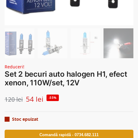
Reduceri!
Set 2 becuri auto halogen H1, efect
xenon, 110W/set, 12V
54
lei
120
lei
-55%
Stoc epuizat
Comandă rapidă - 0734.682.111