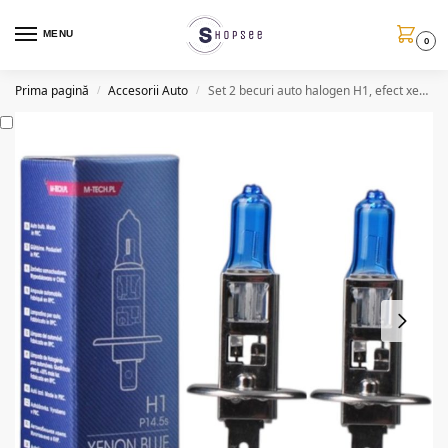
MENU
0
Prima pagină
Accesorii Auto
Set 2 becuri auto halogen H1, efect xenon, 110W/set, 12V
/
/