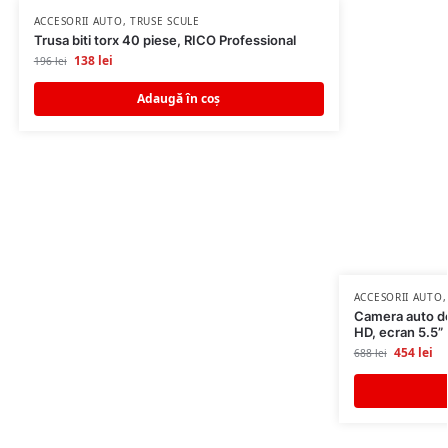
ACCESORII AUTO
,
TRUSE SCULE
Trusa biti torx 40 piese, RICO Professional
138
lei
196
lei
Adaugă în coș
ACCESORII AUTO
Camera auto de 
HD, ecran 5.5”
454
lei
688
lei