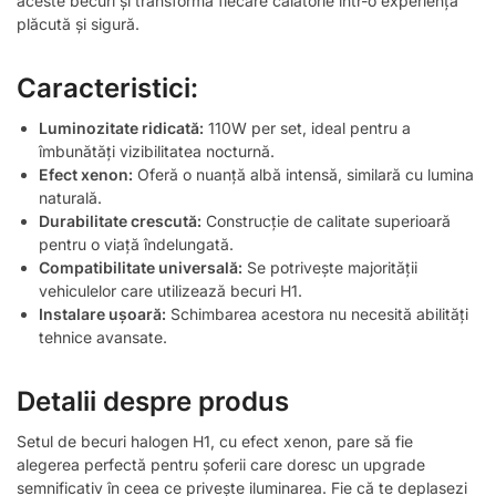
aceste becuri și transformă fiecare călătorie într-o experiență
plăcută și sigură.
Caracteristici:
Luminozitate ridicată:
110W per set, ideal pentru a
îmbunătăți vizibilitatea nocturnă.
Efect xenon:
Oferă o nuanță albă intensă, similară cu lumina
naturală.
Durabilitate crescută:
Construcție de calitate superioară
pentru o viață îndelungată.
Compatibilitate universală:
Se potrivește majorității
vehiculelor care utilizează becuri H1.
Instalare ușoară:
Schimbarea acestora nu necesită abilități
tehnice avansate.
Detalii despre produs
Setul de becuri halogen H1, cu efect xenon, pare să fie
alegerea perfectă pentru șoferii care doresc un upgrade
semnificativ în ceea ce privește iluminarea. Fie că te deplasezi