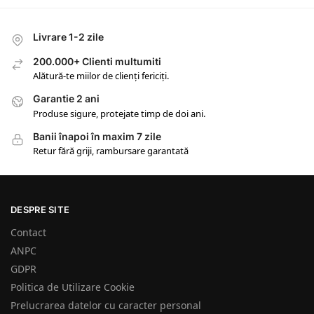
Livrare 1-2 zile
200.000+ Clienti multumiti
Alătură-te miilor de clienți fericiți.
Garantie 2 ani
Produse sigure, protejate timp de doi ani.
Banii înapoi în maxim 7 zile
Retur fără griji, rambursare garantată
DESPRE SITE
Contact
ANPC
GDPR
Politica de Utilizare Cookie
Prelucrarea datelor cu caracter personal