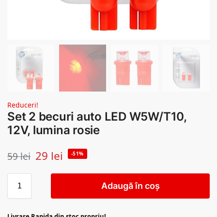
Reduceri!
Set 2 becuri auto LED W5W/T10,
12V, lumina rosie
29
lei
59
lei
-51%
Adaugă în coș
Livrare Rapida din stoc propriu!