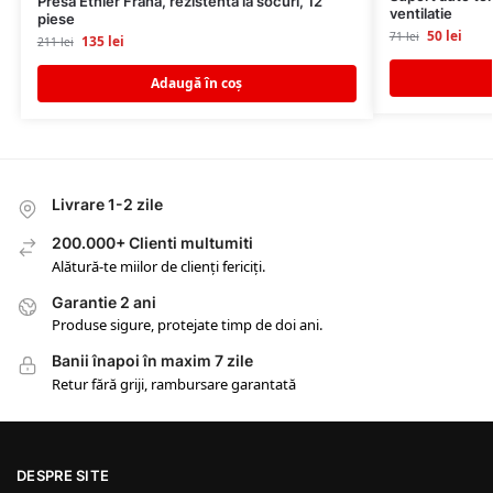
Presa Etnier Frana, rezistenta la socuri, 12
ventilatie
piese
50
lei
71
lei
135
lei
211
lei
Adaugă în coș
Livrare 1-2 zile
200.000+ Clienti multumiti
Alătură-te miilor de clienți fericiți.
Garantie 2 ani
Produse sigure, protejate timp de doi ani.
Banii înapoi în maxim 7 zile
Retur fără griji, rambursare garantată
DESPRE SITE