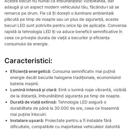
Aceste becuri nu numai că îmbunătățesc vizibilitatea, dar
adaugă și un aspect modern vehiculului tău, făcându-l să se
remarce pe drum. Fie că îți dorești o iluminare ambientală
plăcută pe timp de noapte sau un plus de siguranță, aceste
becuri LED sunt potrivite pentru orice tip de aplicație. Conversia
rapidă la tehnologia LED îți va aduce beneficii semnificative în
ceea ce privește durata de viață a becurilor și eficiența
consumului de energie.
Caracteristici:
Eficiență energetică:
Consuma semnificativ mai puțină
energie decât becurile halogene tradiționale, economisind
bateria mașinii.
Lumină intensă și clară:
Emit o lumină roșie vibrantă, vizibilă
de la distanță, îmbunătățind siguranța pe timp de noapte.
Durată de viață extinsă:
Tehnologia LED asigură o
durabilitate de până la 30.000 de ore, ceea ce înseamnă
mai puține înlocuiri.
Instalare ușoară:
Proiectate pentru a fi instalate fără
dificultate, compatibile cu majoritatea vehiculelor datorită