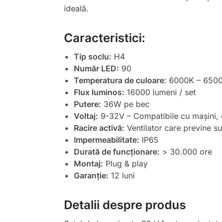
ideală.
Caracteristici:
Tip soclu:
H4
Număr LED:
90
Temperatura de culoare:
6000K – 6500
Flux luminos:
16000 lumeni / set
Putere:
36W pe bec
Voltaj:
9-32V – Compatibile cu mașini, 
Racire activă:
Ventilator care previne su
Impermeabilitate:
IP65
Durată de funcționare:
> 30.000 ore
Montaj:
Plug & play
Garanție:
12 luni
Detalii despre produs