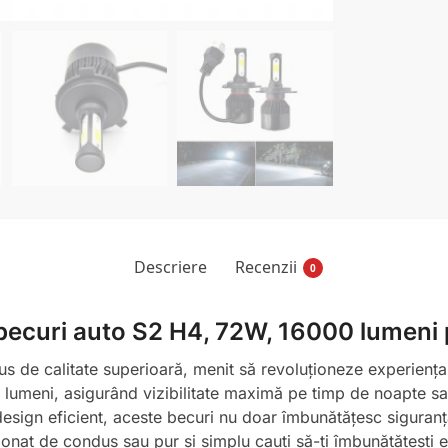
Descriere
Recenzii
0
e becuri auto S2 H4, 72W, 16000 lumeni
s de calitate superioară, menit să revoluționeze experiența
 lumeni, asigurând vizibilitate maximă pe timp de noapte sa
ign eficient, aceste becuri nu doar îmbunătățesc siguranța,
sionat de condus sau pur și simplu cauți să-ți îmbunătățești e