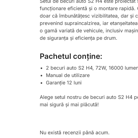
Setul de becuri auto S2 H4 este proiectat 
funcționare eficientă și o montare rapidă. C
doar că îmbunătățesc vizibilitatea, dar și c
prevenind supraincalzirea, iar etanșeitatea
o gamă variată de vehicule, inclusiv mașin
de siguranța și eficiența pe drum.
Pachetul conține:
2 becuri auto S2 H4, 72W, 16000 lumen
Manual de utilizare
Garanție 12 luni
Alege setul nostru de becuri auto S2 H4 pe
mai sigură și mai plăcută!
Nu există recenzii până acum.