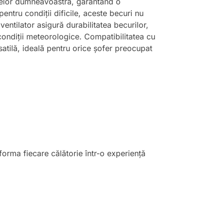
ulelor dumneavoastră, garantând o
entru condiții dificile, aceste becuri nu
ventilator asigură durabilitatea becurilor,
 condiții meteorologice. Compatibilitatea cu
satilă, ideală pentru orice șofer preocupat
forma fiecare călătorie într-o experiență