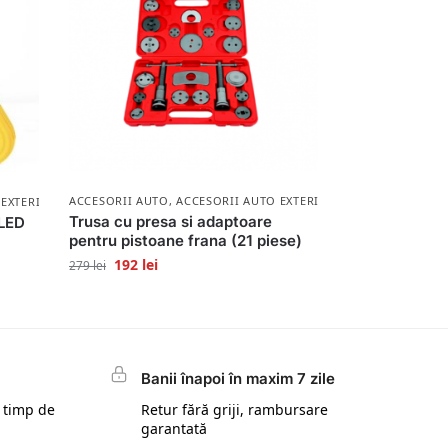
ACCESORII AUTO
,
ACCESORII AUTO EXTERIOR
 EXTERIOR
Trusa cu presa si adaptoare
 LED
pentru pistoane frana (21 piese)
192
lei
279
lei
Banii înapoi în maxim 7 zile
 timp de
Retur fără griji, rambursare
garantată