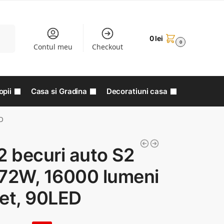
aută
0
lei
0
Contul meu
Checkout
opii
Casa si Gradina
Decoratiuni casa
ED
2 becuri auto S2
 72W, 16000 lumeni
set, 90LED