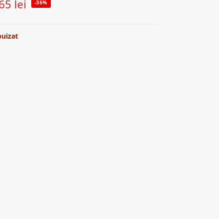
65
lei
-36%
puizat