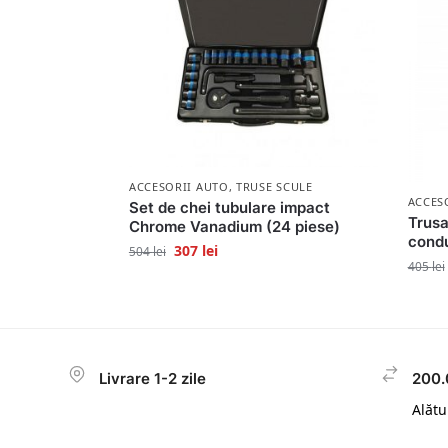
ACCESORII AUTO
,
TRUSE SCULE
ACCES
Set de chei tubulare impact
Trusa
Chrome Vanadium (24 piese)
condu
307
lei
504
lei
405
lei
Livrare 1-2 zile
200.
Alătur