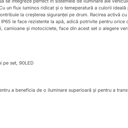
să se integreze perfect în sistemele de iluminare ale vehic
u un flux luminos ridicat și o temeperatură a culorii ideală p
ontribuie la creșterea siguranței pe drum. Racirea activă cu 
 IP65 le face rezistente la apă, adică potrivite pentru orice
i, camioane și motociclete, face din acest set o alegere ver
i pe set, 90LED
ntru a beneficia de o iluminare superioară și pentru a trans