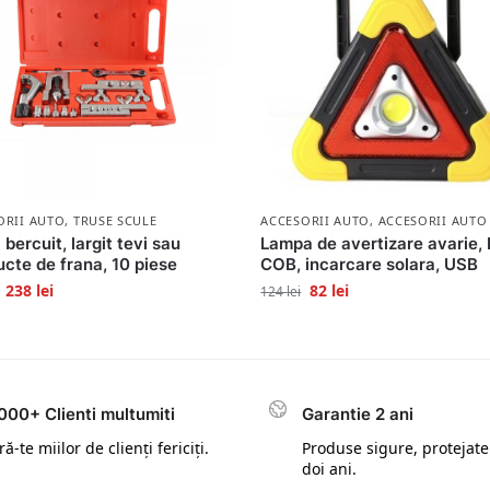
ORII AUTO
,
TRUSE SCULE
ACCESORII AUTO
,
ACCESORII AUTO
 bercuit, largit tevi sau
Lampa de avertizare avarie,
cte de frana, 10 piese
COB, incarcare solara, USB
238
lei
82
lei
124
lei
000+ Clienti multumiti
Garantie 2 ani
ă-te miilor de clienți fericiți.
Produse sigure, protejate
doi ani.