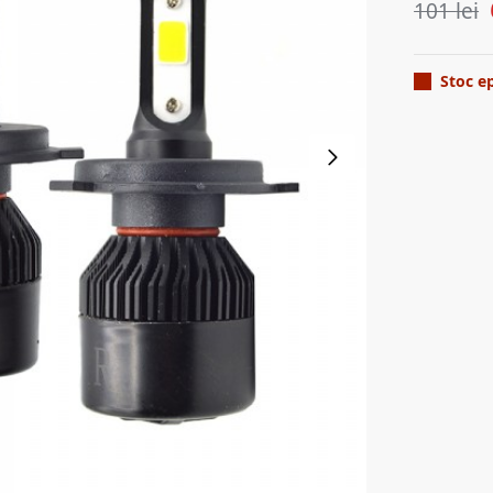
101
lei
Stoc e