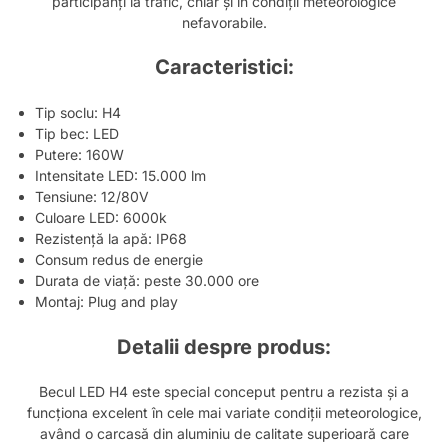
participanți la trafic, chiar și în condiții meteorologice
nefavorabile.
Caracteristici:
Tip soclu: H4
Tip bec: LED
Putere: 160W
Intensitate LED: 15.000 lm
Tensiune: 12/80V
Culoare LED: 6000k
Rezistență la apă: IP68
Consum redus de energie
Durata de viață: peste 30.000 ore
Montaj: Plug and play
Detalii despre produs:
Becul LED H4 este special conceput pentru a rezista și a
funcționa excelent în cele mai variate condiții meteorologice,
având o carcasă din aluminiu de calitate superioară care