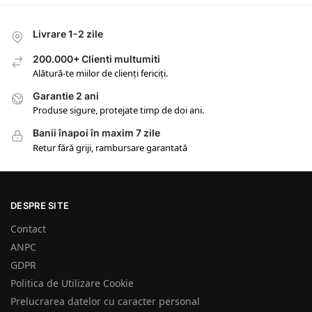
Livrare 1-2 zile
200.000+ Clienti multumiti
Alătură-te miilor de clienți fericiți.
Garantie 2 ani
Produse sigure, protejate timp de doi ani.
Banii înapoi în maxim 7 zile
Retur fără griji, rambursare garantată
DESPRE SITE
Contact
ANPC
GDPR
Politica de Utilizare Cookie
Prelucrarea datelor cu caracter personal