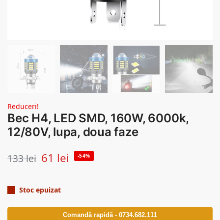
Reduceri!
Bec H4, LED SMD, 160W, 6000k,
12/80V, lupa, doua faze
61
lei
133
lei
-54%
Stoc epuizat
Comandă rapidă - 0734.682.111