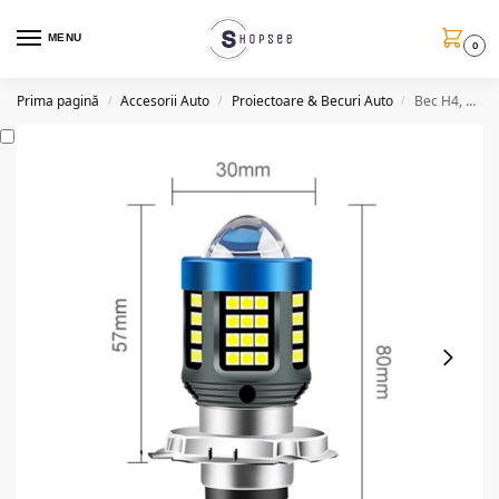
MENU
0
Prima pagină
Accesorii Auto
Proiectoare & Becuri Auto
Bec H4, LED SMD, 160W, 6000k, 12/80V, lupa, doua faze
/
/
/