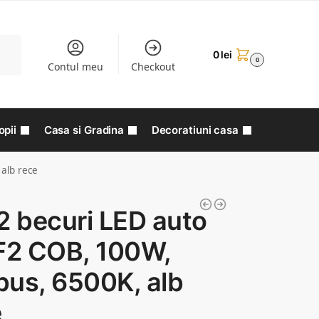
aută
0
lei
0
Contul meu
Checkout
opii
Casa si Gradina
Decoratiuni casa
alb rece
2 becuri LED auto
 F2 COB, 100W,
bus, 6500K, alb
e