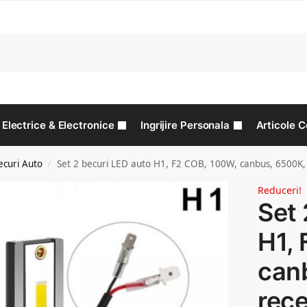
C
Electrice & Electronice
Ingrijire Personala
Articole C
ecuri Auto
Set 2 becuri LED auto H1, F2 COB, 100W, canbus, 6500K, 
/
Reduceri!
Set 
H1,
can
rec