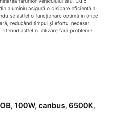
inarea farurilor vehiculului său. Cu o
in aluminiu asigură o disipare eficientă a
ându-se astfel o funcționare optimă în orice
ară, reducând timpul și efortul necesar
 oferind astfel o utilizare fără probleme.
2 COB, 100W, canbus, 6500K,