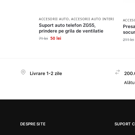
ACCESORII AUTO
,
ACCESORII AUTO INTERIOR
ACCES
Suport auto telefon ZG55,
Presa
prindere pe grila de ventilatie
socur
50
lei
71
lei
211
lei
Livrare 1-2 zile
200.
Alătur
DESPRE SITE
SUPORT C