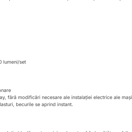
 lumeni/set
onare
y, fără modificări necesare ale instalației electrice ale mași
sturi, becurile se aprind instant.