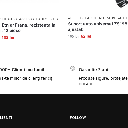
ACCESORII AUTO
,
ACCESORII AUTO
ORII AUTO
,
ACCESORII AUTO EXTERIOR
Suport auto universal ZS198,
 Etnier Frana, rezistenta la
ajustabil
i, 12 piese
62
lei
105
lei
135
lei
000+ Clienti multumiti
Garantie 2 ani
ă-te miilor de clienți fericiți.
Produse sigure, protejate
doi ani.
LIENTI
FOLLOW