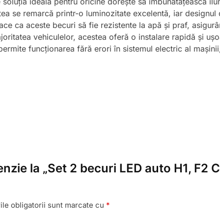
soluția ideală pentru oricine dorește să îmbunătățească ilum
a se remarcă printr-o luminozitate excelentă, iar designul d
face ca aceste becuri să fie rezistente la apă și praf, asigur
oritatea vehiculelor, acestea oferă o instalare rapidă și ușo
rmite funcționarea fără erori în sistemul electric al mașinii,
cenzie la „Set 2 becuri LED auto H1, F
le obligatorii sunt marcate cu
*