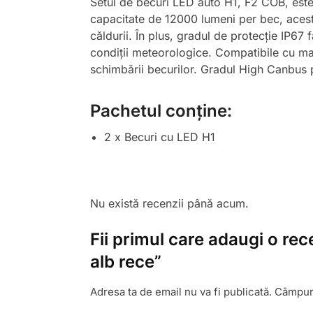
Setul de becuri LED auto H1, F2 COB, este 
capacitate de 12000 lumeni per bec, aceste
căldurii. În plus, gradul de protecție IP67 
condiții meteorologice. Compatibile cu maj
schimbării becurilor. Gradul High Canbus pe
Pachetul conține:
2 x Becuri cu LED H1
Nu există recenzii până acum.
Fii primul care adaugi o re
alb rece”
Adresa ta de email nu va fi publicată.
Câmpuri