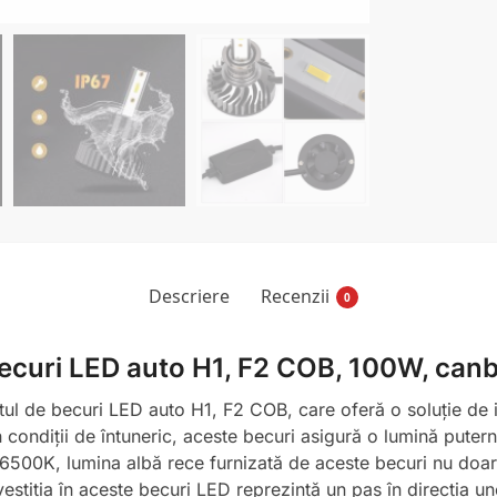
Descriere
Recenzii
0
 becuri LED auto H1, F2 COB, 100W, can
ul de becuri LED auto H1, F2 COB, care oferă o soluție de i
n condiții de întuneric, aceste becuri asigură o lumină puterni
 6500K, lumina albă rece furnizată de aceste becuri nu doar 
estiția în aceste becuri LED reprezintă un pas în direcția un