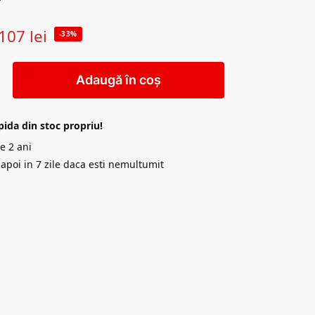
107
lei
-33%
Adaugă în coș
pida din stoc propriu!
e 2 ani
napoi in 7 zile daca esti nemultumit