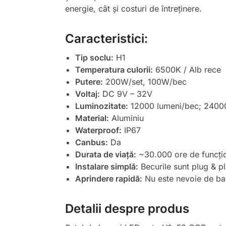
energie, cât și costuri de întreținere.
Caracteristici:
Tip soclu:
H1
Temperatura culorii:
6500K / Alb rece
Putere:
200W/set, 100W/bec
Voltaj:
DC 9V – 32V
Luminozitate:
12000 lumeni/bec; 24000
Material:
Aluminiu
Waterproof:
IP67
Canbus:
Da
Durata de viață:
~30.000 ore de funcți
Instalare simplă:
Becurile sunt plug & pla
Aprindere rapidă:
Nu este nevoie de bala
Detalii despre produs