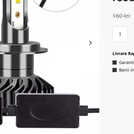
160
lei
Livrare Ra
Garanti
Banii i