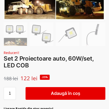
Reduceri!
Set 2 Proiectoare auto, 60W/set,
LED COB
122
lei
188
lei
-35%
Adaugă în coș
Livrare Rapida din stoc propriu!