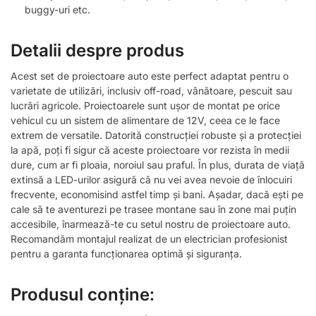
buggy-uri etc.
Detalii despre produs
Acest set de proiectoare auto este perfect adaptat pentru o
varietate de utilizări, inclusiv off-road, vânătoare, pescuit sau
lucrări agricole. Proiectoarele sunt ușor de montat pe orice
vehicul cu un sistem de alimentare de 12V, ceea ce le face
extrem de versatile. Datorită construcției robuste și a protecției
la apă, poți fi sigur că aceste proiectoare vor rezista în medii
dure, cum ar fi ploaia, noroiul sau praful. În plus, durata de viață
extinsă a LED-urilor asigură că nu vei avea nevoie de înlocuiri
frecvente, economisind astfel timp și bani. Așadar, dacă ești pe
cale să te aventurezi pe trasee montane sau în zone mai puțin
accesibile, înarmează-te cu setul nostru de proiectoare auto.
Recomandăm montajul realizat de un electrician profesionist
pentru a garanta funcționarea optimă și siguranța.
Produsul conține: