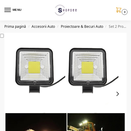
MENU
0
Prima pagină
Accesorii Auto
Proiectoare & Becuri Auto
Set 2 Proiectoare auto, 60W/set, LED COB
/
/
/