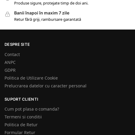
Produse sigure, protejate timp de doi ani.
Banii înapoi în maxim 7 zile
Retur fără griji, rambursare garantată
DESPRE SITE
Contact
ANPC
GDPR
Politica de Utilizare Cookie
Prelucrarea datelor cu caracter personal
SUPORT CLIENTI
Cum pot plasa o comanda?
Termeni si conditii
Politica de Retur
Formular Retur