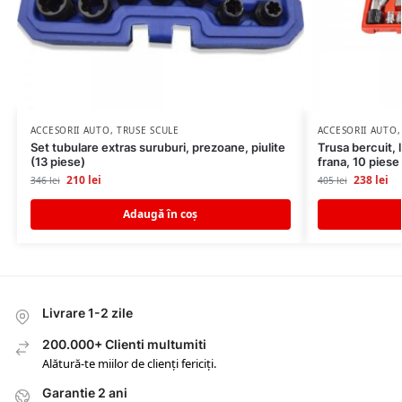
ACCESORII AUTO
,
TRUSE SCULE
ACCESORII AUTO
Set tubulare extras suruburi, prezoane, piulite
Trusa bercuit, 
(13 piese)
frana, 10 piese
210
lei
238
lei
346
lei
405
lei
Adaugă în coș
Livrare 1-2 zile
200.000+ Clienti multumiti
Alătură-te miilor de clienți fericiți.
Garantie 2 ani