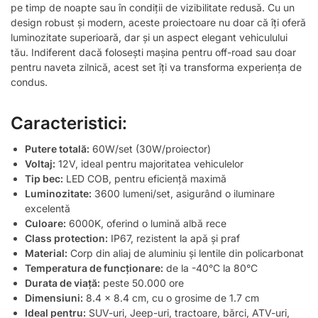
pe timp de noapte sau în condiții de vizibilitate redusă. Cu un
design robust și modern, aceste proiectoare nu doar că îți oferă
luminozitate superioară, dar și un aspect elegant vehiculului
tău. Indiferent dacă folosești mașina pentru off-road sau doar
pentru naveta zilnică, acest set îți va transforma experiența de
condus.
Caracteristici:
Putere totală:
60W/set (30W/proiector)
Voltaj:
12V, ideal pentru majoritatea vehiculelor
Tip bec:
LED COB, pentru eficiență maximă
Luminozitate:
3600 lumeni/set, asigurând o iluminare
excelentă
Culoare:
6000K, oferind o lumină albă rece
Class protection:
IP67, rezistent la apă și praf
Material:
Corp din aliaj de aluminiu și lentile din policarbonat
Temperatura de funcționare:
de la -40°C la 80°C
Durata de viață:
peste 50.000 ore
Dimensiuni:
8.4 x 8.4 cm, cu o grosime de 1.7 cm
Ideal pentru:
SUV-uri, Jeep-uri, tractoare, bărci, ATV-uri,