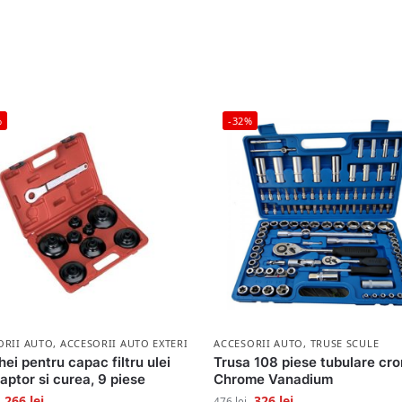
%
-32%
ORII AUTO
,
ACCESORII AUTO EXTERIOR
ACCESORII AUTO
,
TRUSE SCULE
hei pentru capac filtru ulei
Trusa 108 piese tubulare cr
aptor si curea, 9 piese
Chrome Vanadium
266
lei
326
lei
476
lei