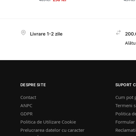
Livrare 1-2 zile
200.
Alătur
DESPRE SITE
SUPORT C
Contact
Cum pot 
ANPC
Termeni si
GDPR
Politica d
Politica de Utilizare Cookie
Formular 
Prelucrarea datelor cu caracter
Reclamatii