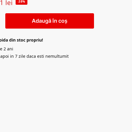
41
lei
-38%
Adaugă în coș
pida din stoc propriu!
e 2 ani
napoi in 7 zile daca esti nemultumit