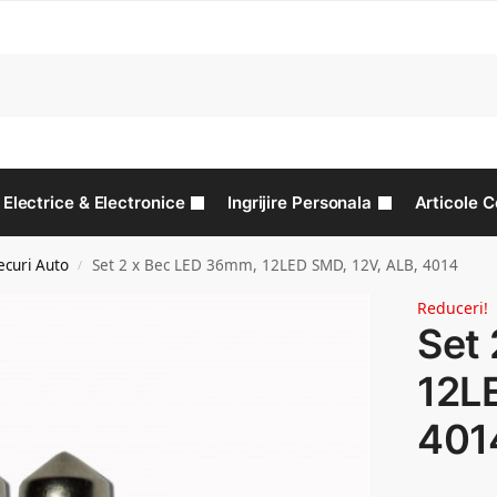
C
Electrice & Electronice
Ingrijire Personala
Articole C
ecuri Auto
Set 2 x Bec LED 36mm, 12LED SMD, 12V, ALB, 4014
/
Reduceri!
Set
12L
401