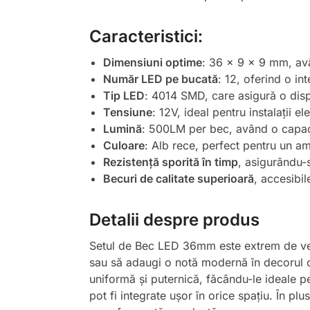
Caracteristici:
Dimensiuni optime
: 36 x 9 x 9 mm, avâ
Număr LED pe bucată
: 12, oferind o in
Tip LED
: 4014 SMD, care asigură o dispe
Tensiune
: 12V, ideal pentru instalații e
Lumină
: 500LM per bec, având o capaci
Culoare
: Alb rece, perfect pentru un am
Rezistență sporită în timp
, asigurându-s
Becuri de calitate superioară
, accesibi
Detalii despre produs
Setul de Bec LED 36mm este extrem de versat
sau să adaugi o notă modernă în decorul ca
uniformă și puternică, făcându-le ideale pen
pot fi integrate ușor în orice spațiu. În pl