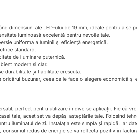
nd dimensiuni ale LED-ului de 19 mm, ideale pentru a se potr
tensitate luminoasă excelentă pentru nevoile tale.
rsie uniformă a luminii și eficiență energetică.
lectrice standard.
tate de iluminare puternică.
bient modern și clar.
e durabilitate și fiabilitate crescută.
le oricărui buzunar, ceea ce le face o alegere economică și e
il, perfect pentru utilizare în diverse aplicații. Fie că vrei
sei tale, acest set va depăși așteptările tale. Folosind teh
tru iluminatul de zi. Instalația este simplă și rapidă, iar da
us, consumul redus de energie se va reflecta pozitiv în factura