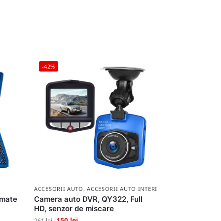
-42%
ACCESORII AUTO
,
ACCESORII AUTO INTERIOR
omate
Camera auto DVR, QY322, Full
HD, senzor de miscare
150
lei
261
lei