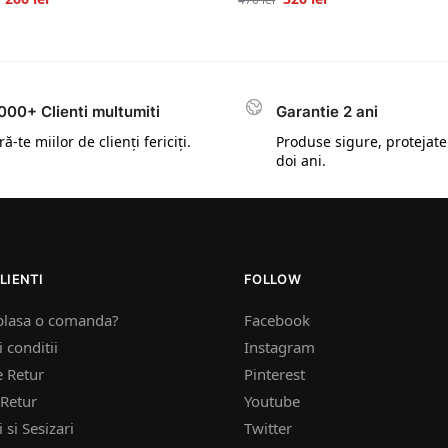
000+ Clienti multumiti
Garantie 2 ani
ă-te miilor de clienți fericiți.
Produse sigure, protejate
doi ani.
LIENTI
FOLLOW
plasa o comanda?
Facebook
 conditii
Instagram
e Retur
Pinterest
Retur
Youtube
 si Sesizari
Twitter