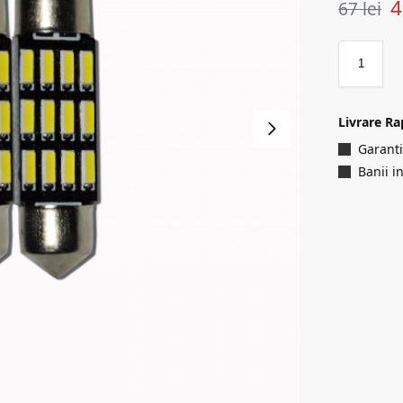
67
lei
Livrare Ra
Garanti
Banii i