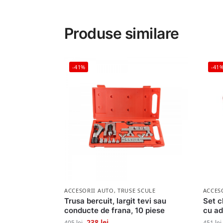
Produse similare
-41%
-41
ACCESORII AUTO
,
TRUSE SCULE
ACCES
Trusa bercuit, largit tevi sau
Set c
conducte de frana, 10 piese
cu ad
238
lei
405
lei
451
lei