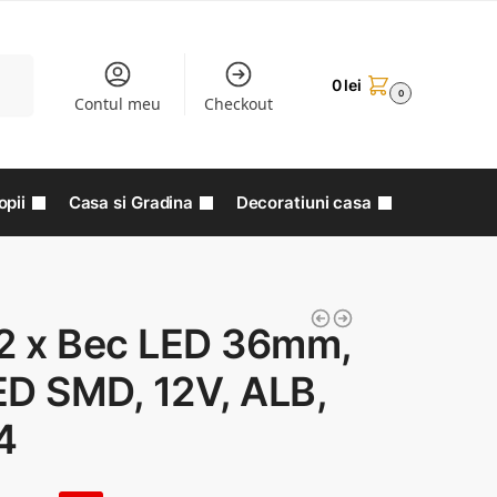
aută
0
lei
0
Contul meu
Checkout
opii
Casa si Gradina
Decoratiuni casa
 2 x Bec LED 36mm,
ED SMD, 12V, ALB,
4