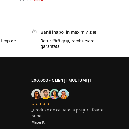
Banii înapoi în maxim 7 zile
 timp de
Retur fără griji, rambursare
garantată
200.000+ CLIENȚI MULȚUMIȚI
★★★★★
„Produse de calitate la prețuri foarte
bune.”
Matei P.