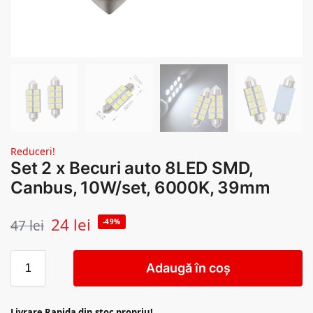
Reduceri!
Set 2 x Becuri auto 8LED SMD,
Canbus, 10W/set, 6000K, 39mm
24
lei
47
lei
-49%
Adaugă în coș
Livrare Rapida din stoc propriu!