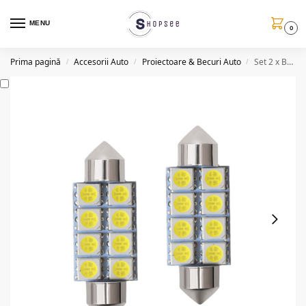
MENU
0
Prima pagină
Accesorii Auto
Proiectoare & Becuri Auto
Set 2 x Becuri auto 8LED SMD, Canbus, 10W/set, 6000K, 39mm
/
/
/