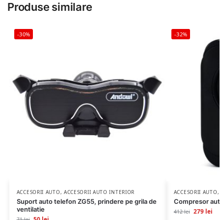
Produse similare
-30%
-32%
ACCESORII AUTO
,
ACCESORII AUTO INTERIOR
ACCESORII AUTO
Suport auto telefon ZG55, prindere pe grila de
Compresor aut
ventilatie
279
lei
412
lei
50
lei
71
lei