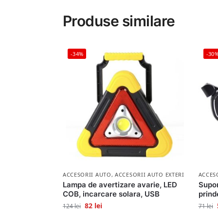
Produse similare
-34%
-30
ACCESORII AUTO
,
ACCESORII AUTO EXTERIOR
ACCES
Lampa de avertizare avarie, LED
Supor
COB, incarcare solara, USB
prind
82
lei
124
lei
71
lei