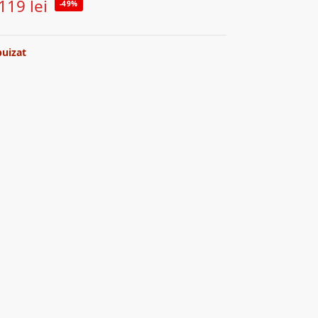
119
lei
-49%
puizat