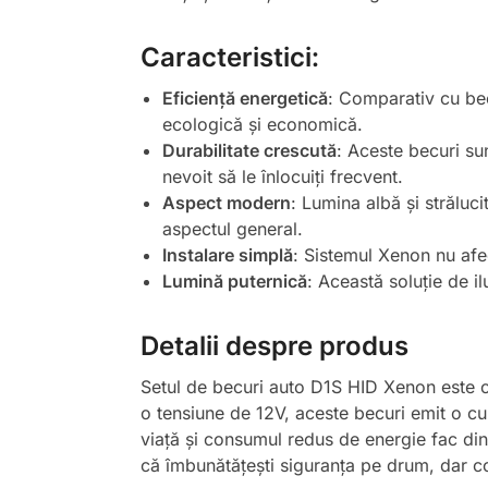
Caracteristici:
Eficiență energetică
: Comparativ cu bec
ecologică și economică.
Durabilitate crescută
: Aceste becuri sun
nevoit să le înlocuiți frecvent.
Aspect modern
: Lumina albă și străluc
aspectul general.
Instalare simplă
: Sistemul Xenon nu afec
Lumină puternică
: Această soluție de i
Detalii despre produs
Setul de becuri auto D1S HID Xenon este c
o tensiune de 12V, aceste becuri emit o cu
viață și consumul redus de energie fac din 
că îmbunătățești siguranța pe drum, dar co