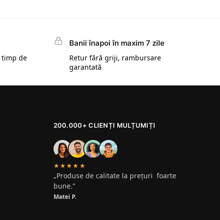
Banii înapoi în maxim 7 zile
 timp de
Retur fără griji, rambursare
garantată
200.000+ CLIENȚI MULȚUMIȚI
★★★★★
„Produse de calitate la prețuri foarte
bune.”
Matei P.