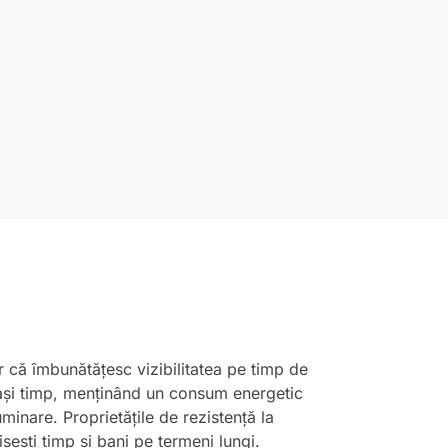
că îmbunătățesc vizibilitatea pe timp de
elași timp, menținând un consum energetic
minare. Proprietățile de rezistență la
sești timp și bani pe termeni lungi.