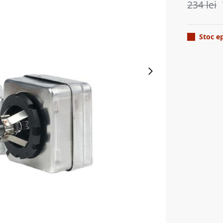
234
lei
Stoc e