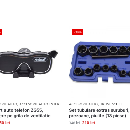
%
-39%
ORII AUTO
,
ACCESORII AUTO INTERIOR
ACCESORII AUTO
,
TRUSE SCULE
t auto telefon ZG55,
Set tubulare extras suruburi,
ere pe grila de ventilatie
prezoane, piulite (13 piese)
50
lei
210
lei
346
lei