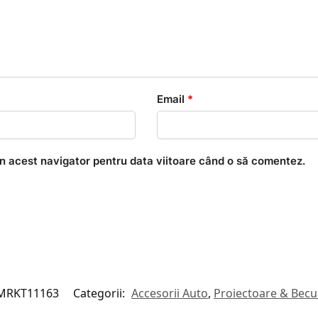
Email
*
în acest navigator pentru data viitoare când o să comentez.
MRKT11163
Categorii:
Accesorii Auto
,
Proiectoare & Becu