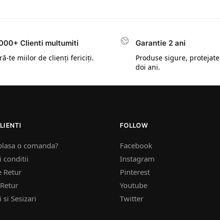
000+ Clienti multumiti
Garantie 2 ani
ă-te miilor de clienți fericiți.
Produse sigure, protejate
doi ani.
LIENTI
FOLLOW
plasa o comanda?
Facebook
 conditii
Instagram
e Retur
Pinterest
Retur
Youtube
 si Sesizari
Twitter