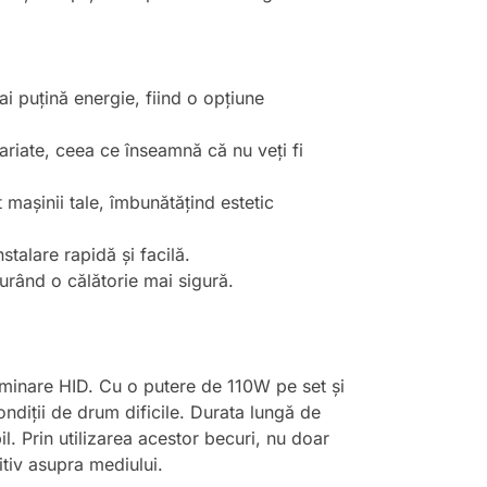
 puțină energie, fiind o opțiune
variate, ceea ce înseamnă că nu veți fi
 mașinii tale, îmbunătățind estetic
stalare rapidă și facilă.
gurând o călătorie mai sigură.
uminare HID. Cu o putere de 110W pe set și
ndiții de drum dificile. Durata lungă de
l. Prin utilizarea acestor becuri, nu doar
tiv asupra mediului.