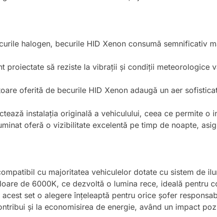
urile halogen, becurile HID Xenon consumă semnificativ mai
t proiectate să reziste la vibrații și condiții meteorologice 
itoare oferită de becurile HID Xenon adaugă un aer sofisticat
tează instalația originală a vehiculului, ceea ce permite o in
luminat oferă o vizibilitate excelentă pe timp de noapte, asi
ompatibil cu majoritatea vehiculelor dotate cu sistem de il
loare de 6000K, ce dezvoltă o lumina rece, ideală pentru co
acest set o alegere înțeleaptă pentru orice șofer responsabi
ntribui și la economisirea de energie, având un impact pozi