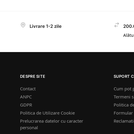
Livrare 1-2 zile
200.
Alătur
DESPRE SITE
SUPORT C
Contact
Cum pot 
ANPC
Termeni si
GDPR
Politica d
Politica de Utilizare Cookie
Formular 
Prelucrarea datelor cu caracter
Reclamatii
personal