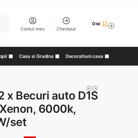
aută
0
lei
0
Contul meu
Checkout
opii
Casa si Gradina
Decoratiuni casa
2 x Becuri auto D1S
 Xenon, 6000k,
W/set