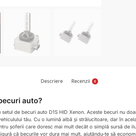
Descriere
Recenzii
0
 becuri auto?
setul de becuri auto D1S HID Xenon. Aceste becuri nu doar 
hiculului tău. Cu o lumină albă și strălucitoare, dar în ac
tru șoferii care doresc mai mult decât o simplă sursă de ilu
asigură că becurile vor dura mai mult, ajutându-te să economi