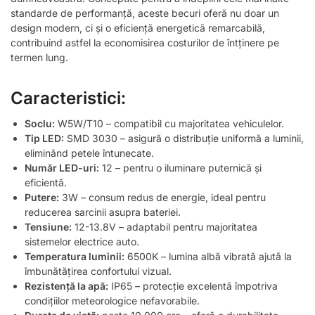
standarde de performanță, aceste becuri oferă nu doar un
design modern, ci și o eficiență energetică remarcabilă,
contribuind astfel la economisirea costurilor de întținere pe
termen lung.
Caracteristici:
Soclu:
W5W/T10 – compatibil cu majoritatea vehiculelor.
Tip LED:
SMD 3030 – asigură o distribuție uniformă a luminii,
eliminând petele întunecate.
Număr LED-uri:
12 – pentru o iluminare puternică și
eficientă.
Putere:
3W – consum redus de energie, ideal pentru
reducerea sarcinii asupra bateriei.
Tensiune:
12-13.8V – adaptabil pentru majoritatea
sistemelor electrice auto.
Temperatura luminii:
6500K – lumina albă vibrată ajută la
îmbunătățirea confortului vizual.
Rezistență la apă:
IP65 – protecție excelentă împotriva
condițiilor meteorologice nefavorabile.