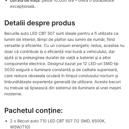
Durata de viață:
peste 10.000 ore – oferă o durabilitate
excepțională.
Detalii despre produs
Becurile auto LED CBT 507 sunt ideale pentru a fi utilizate ca
lumini de interior, lămpi de plafon sau lumini de număr, fiind
versatile și eficiente. Cu un consum energetic redus, acestea nu
doar că contribuie la o eficiență mai bună a vehiculului, dar
ajută și la prelungirea duratei de viață a bateriei și a altor
componente electrice. Designul bazat pe 12 LED-uri SMD tip
3030 asigură o iluminare constantă și de calitate superioară,
care reduce oboseala oculară în timpul condusului nocturn și
îmbunătățește experiența generală de utilizare. Aceste becuri
nu trebuie să lipsească din sistemul de iluminare al unei mașini
moderne.
Pachetul conține:
2 x Becuri auto T10 LED CBT 507 (12 SMD, 6500K,
W5W/T10)