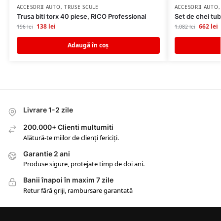
ACCESORII AUTO
,
TRUSE SCULE
ACCESORII AUTO
Trusa biti torx 40 piese, RICO Professional
Set de chei tub
138
lei
662
lei
196
lei
1,082
lei
Adaugă în coș
Livrare 1-2 zile
200.000+ Clienti multumiti
Alătură-te miilor de clienți fericiți.
Garantie 2 ani
Produse sigure, protejate timp de doi ani.
Banii înapoi în maxim 7 zile
Retur fără griji, rambursare garantată