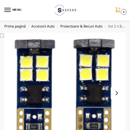
MENU
0
Prima pagină
Accesorii Auto
Proiectoare & Becuri Auto
Set 2 x Becuri auto LED CBT 507, canbus, 12SMD, 6500K, W5W/T10
/
/
/