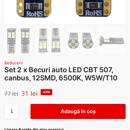
Reduceri!
Set 2 x Becuri auto LED CBT 507,
canbus, 12SMD, 6500K, W5W/T10
31
lei
77
lei
-60%
Adaugă în coș
Livrare Rapida din stoc propriu!