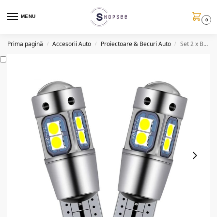
MENU
0
Prima pagină
Accesorii Auto
Proiectoare & Becuri Auto
Set 2 x Becuri auto LED, T10, 10 SMD, 5W, canbus
/
/
/