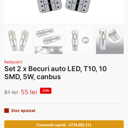
Reduceri!
Set 2 x Becuri auto LED, T10, 10
SMD, 5W, canbus
55
lei
81
lei
-32%
Stoc epuizat
Comandă rapidă - 0734.682.111