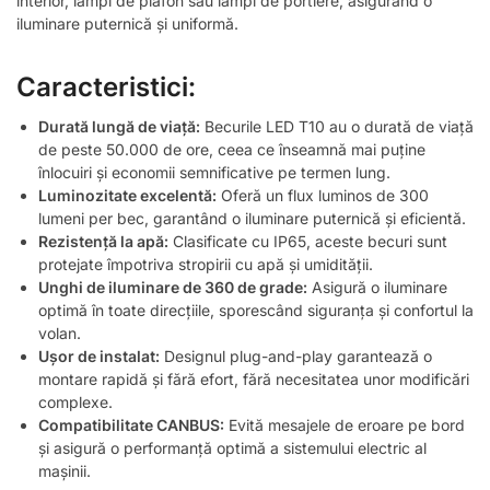
interior, lampi de plafon sau lămpi de portiere, asigurând o
iluminare puternică și uniformă.
Caracteristici:
Durată lungă de viață:
Becurile LED T10 au o durată de viață
de peste 50.000 de ore, ceea ce înseamnă mai puține
înlocuiri și economii semnificative pe termen lung.
Luminozitate excelentă:
Oferă un flux luminos de 300
lumeni per bec, garantând o iluminare puternică și eficientă.
Rezistență la apă:
Clasificate cu IP65, aceste becuri sunt
protejate împotriva stropirii cu apă și umidității.
Unghi de iluminare de 360 de grade:
Asigură o iluminare
optimă în toate direcțiile, sporescând siguranța și confortul la
volan.
Ușor de instalat:
Designul plug-and-play garantează o
montare rapidă și fără efort, fără necesitatea unor modificări
complexe.
Compatibilitate CANBUS:
Evită mesajele de eroare pe bord
și asigură o performanță optimă a sistemului electric al
mașinii.