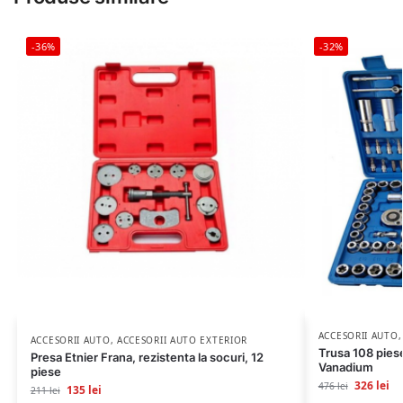
-36%
-32%
ACCESORII AUTO
ACCESORII AUTO
,
ACCESORII AUTO EXTERIOR
Trusa 108 pie
Presa Etnier Frana, rezistenta la socuri, 12
Vanadium
piese
326
lei
476
lei
135
lei
211
lei