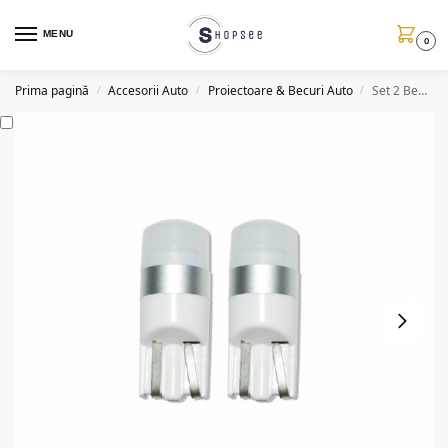
MENU
0
Prima pagină
Accesorii Auto
Proiectoare & Becuri Auto
Set 2 Becuri LED CSP Seoul 5W, W5W/T10
/
/
/