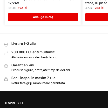
12/24V
frana, 10 piese
192
lei
238
lei
333
lei
405
lei
Adaugă în coș
Livrare 1-2 zile
200.000+ Clienti multumiti
Alătură-te miilor de clienți fericiți.
Garantie 2 ani
Produse sigure, protejate timp de doi ani.
Banii înapoi în maxim 7 zile
Retur fără griji, rambursare garantată
DESPRE SITE