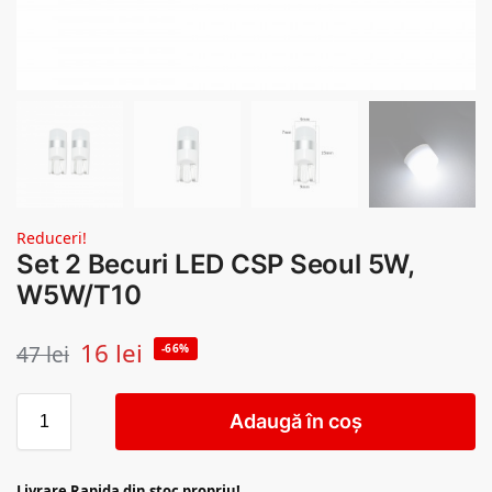
Reduceri!
Set 2 Becuri LED CSP Seoul 5W,
W5W/T10
16
lei
47
lei
-66%
Adaugă în coș
Livrare Rapida din stoc propriu!