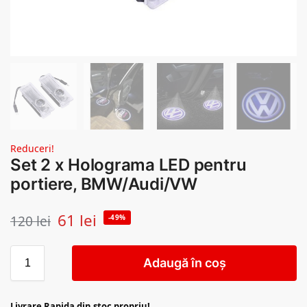
Reduceri!
Set 2 x Holograma LED pentru
portiere, BMW/Audi/VW
61
lei
120
lei
-49%
Adaugă în coș
Livrare Rapida din stoc propriu!