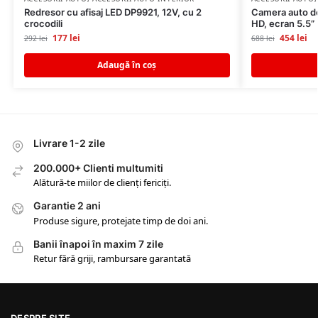
Redresor cu afisaj LED DP9921, 12V, cu 2
Camera auto de 
crocodili
HD, ecran 5.5”
177
lei
454
lei
292
lei
688
lei
Adaugă în coș
Livrare 1-2 zile
200.000+ Clienti multumiti
Alătură-te miilor de clienți fericiți.
Garantie 2 ani
Produse sigure, protejate timp de doi ani.
Banii înapoi în maxim 7 zile
Retur fără griji, rambursare garantată
DESPRE SITE