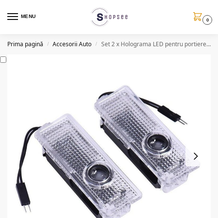
MENU
0
Prima pagină
Accesorii Auto
Set 2 x Holograma LED pentru portiere, BMW/Audi/VW
/
/