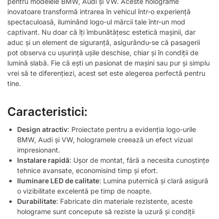
pentru modelele BMW, Audi și VW. Aceste holograme
inovatoare transformă intrarea în vehicul într-o experiență
spectaculoasă, iluminând logo-ul mărcii tale într-un mod
captivant. Nu doar că îți îmbunătățesc estetică mașinii, dar
aduc și un element de siguranță, asigurându-se că pasagerii
pot observa cu ușurință ușile deschise, chiar și în condiții de
lumină slabă. Fie că ești un pasionat de mașini sau pur și simplu
vrei să te diferențiezi, acest set este alegerea perfectă pentru
tine.
Caracteristici:
Design atractiv
: Proiectate pentru a evidenția logo-urile
BMW, Audi și VW, hologramele creează un efect vizual
impresionant.
Instalare rapidă
: Ușor de montat, fără a necesita cunoștințe
tehnice avansate, economisind timp și efort.
Iluminare LED de calitate
: Lumina puternică și clară asigură
o vizibilitate excelentă pe timp de noapte.
Durabilitate
: Fabricate din materiale rezistente, aceste
holograme sunt concepute să reziste la uzură și condiții