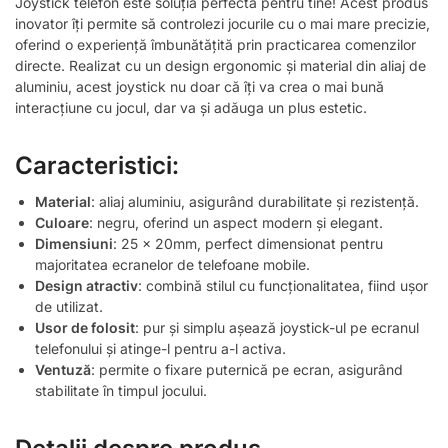
Joystick telefon este soluția perfectă pentru tine! Acest produs
inovator îți permite să controlezi jocurile cu o mai mare precizie,
oferind o experiență îmbunătățită prin practicarea comenzilor
directe. Realizat cu un design ergonomic și material din aliaj de
aluminiu, acest joystick nu doar că îți va crea o mai bună
interacțiune cu jocul, dar va și adăuga un plus estetic.
Caracteristici:
Material
: aliaj aluminiu, asigurând durabilitate și rezistență.
Culoare
: negru, oferind un aspect modern și elegant.
Dimensiuni
: 25 x 20mm, perfect dimensionat pentru
majoritatea ecranelor de telefoane mobile.
Design atractiv
: combină stilul cu funcționalitatea, fiind ușor
de utilizat.
Usor de folosit
: pur și simplu așează joystick-ul pe ecranul
telefonului și atinge-l pentru a-l activa.
Ventuză
: permite o fixare puternică pe ecran, asigurând
stabilitate în timpul jocului.