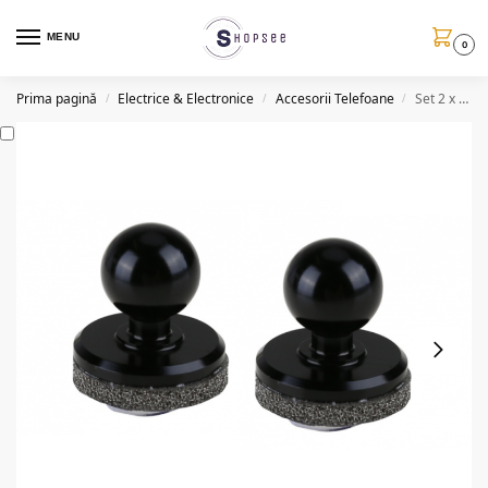
MENU
0
Prima pagină
Electrice & Electronice
Accesorii Telefoane
Set 2 x Joystick telefon, negru, cu ventuza, 25mm
/
/
/