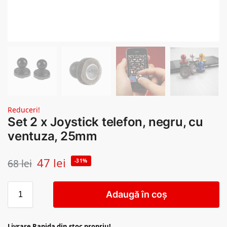
Reduceri!
Set 2 x Joystick telefon, negru, cu
ventuza, 25mm
47
lei
68
lei
-31%
Adaugă în coș
Livrare Rapida din stoc propriu!