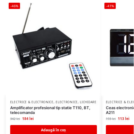
-46%
-41%
ELECTRICE & ELECTRONICE
,
ELECTRONICE
,
LICHIDARE STOC
ELECTRICE & EL
Amplificator profesional tip statie T110, BT,
Ceas electronic
telecomanda
A211
184
lei
113
lei
342
lei
193
lei
Adaugă în coș