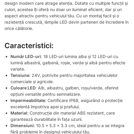
design modern care atrage atenția. Dotate cu multiple funcții și
culori, acestea îți oferă nu doar un iluminat eficient, dar și un
aspect atractiv pentru vehiculul tău. Cu un montaj facil și o
rezistență crescută, lămpile LED devin parteneri de încredere în
orice călătorie.
Caracteristici:
Număr LED-uri
: 18 LED-uri lumina alba și 12 LED-uri cu
lumină albastră, galbenă, roșie, verde și albă pentru efecte
variate.
Tensiune
: 24V, potrivite pentru majoritatea vehiculelor
comerciale și agricole.
Culoare LED
: Alb, albastru, galben, roșu/verde, oferind
opțiuni versatile pentru semnalizare.
Impermeabilitate
: Certificare IP68, asigurând o protecție
excelentă împotriva apei și prafului.
Material
: Construcție din material ABS rezistent, care
garantează durabilitate în fața uzurii.
Dimensiuni
: 10.5 x 5.3 x 3.3 cm, ideal pentru a se integra
fără probleme în designul vehiculului tău.