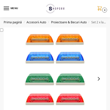
MENU
0
Prima pagină
Accesorii Auto
Proiectoare & Becuri Auto
Set 2 x lampa laterala LED, gabarit, 5 modele, 24V
/
/
/