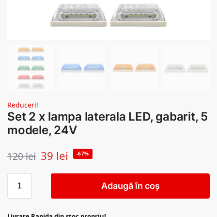
Reduceri!
Set 2 x lampa laterala LED, gabarit, 5
modele, 24V
39
lei
120
lei
-67%
Adaugă în coș
Livrare Rapida din stoc propriu!