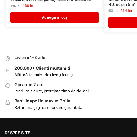
HD, ecran 5.5”
138
lei
196
lei
454
lei
688
lei
Adaugă în coș
Livrare 1-2 zile
200.000+ Clienti multumiti
Alătură-te miilor de clienți fericiți.
Garantie 2 ani
Produse sigure, protejate timp de doi ani.
Banii înapoi în maxim 7 zile
Retur fără griji, rambursare garantată
DESPRE SITE