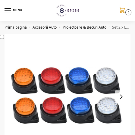
MENU
0
Prima pagină
Accesorii Auto
Proiectoare & Becuri Auto
Set 2 x Lumini gabarit LED 12/24V, rotunde, diverse culori
/
/
/