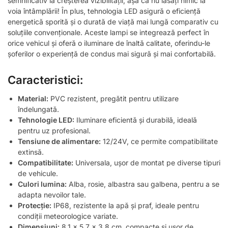
semnificativ la creșterea vizibilității, așa că nu lăsați nimic la
voia întâmplării! În plus, tehnologia LED asigură o eficiență
energetică sporită și o durată de viață mai lungă comparativ cu
soluțiile convenționale. Aceste lampi se integrează perfect în
orice vehicul și oferă o iluminare de înaltă calitate, oferindu-le
șoferilor o experiență de condus mai sigură și mai confortabilă.
Caracteristici:
Material:
PVC rezistent, pregătit pentru utilizare
îndelungată.
Tehnologie LED:
Iluminare eficientă și durabilă, ideală
pentru uz profesional.
Tensiune de alimentare:
12/24V, ce permite compatibilitate
extinsă.
Compatibilitate:
Universala, ușor de montat pe diverse tipuri
de vehicule.
Culori lumina:
Alba, rosie, albastra sau galbena, pentru a se
adapta nevoilor tale.
Protecție:
IP68, rezistente la apă și praf, ideale pentru
condiții meteorologice variate.
Dimensiuni:
8.1 x 5.7 x 3.8 cm, compacte și ușor de