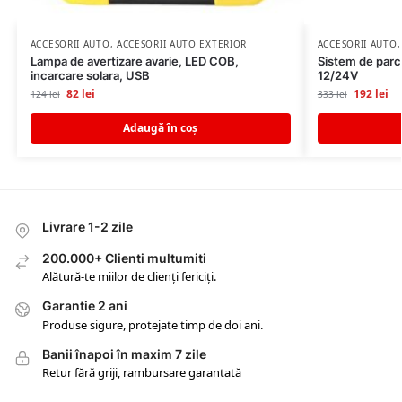
ACCESORII AUTO
,
ACCESORII AUTO EXTERIOR
ACCESORII AUTO
Lampa de avertizare avarie, LED COB,
Sistem de parc
incarcare solara, USB
12/24V
82
lei
192
lei
124
lei
333
lei
Adaugă în coș
Livrare 1-2 zile
200.000+ Clienti multumiti
Alătură-te miilor de clienți fericiți.
Garantie 2 ani
Produse sigure, protejate timp de doi ani.
Banii înapoi în maxim 7 zile
Retur fără griji, rambursare garantată