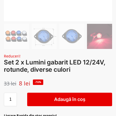
Reduceri!
Set 2 x Lumini gabarit LED 12/24V,
rotunde, diverse culori
8
lei
33
lei
-76%
Adaugă în coș
Livrare Rapida din stoc propriu!