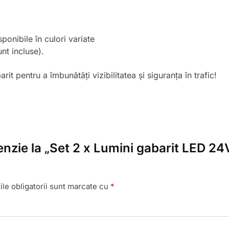
onibile în culori variate
unt incluse).
it pentru a îmbunătăți vizibilitatea și siguranța în trafic!
enzie la „Set 2 x Lumini gabarit LED 24V
le obligatorii sunt marcate cu
*