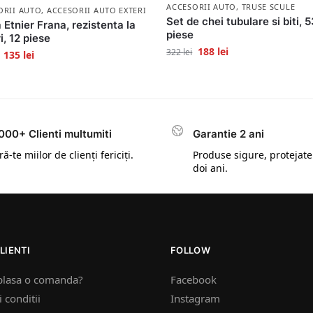
ACCESORII AUTO
,
TRUSE SCULE
ORII AUTO
,
ACCESORII AUTO EXTERIOR
Set de chei tubulare si biti, 
 Etnier Frana, rezistenta la
piese
i, 12 piese
188
lei
322
lei
135
lei
000+ Clienti multumiti
Garantie 2 ani
ă-te miilor de clienți fericiți.
Produse sigure, protejate
doi ani.
LIENTI
FOLLOW
plasa o comanda?
Facebook
 conditii
Instagram