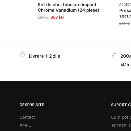
Set de chei tubulare impact
ACCES
Chrome Vanadium (24 piese)
Presa
socur
307
lei
504
lei
211
lei
Livrare 1-2 zile
200.
Alătur
DESPRE SITE
SUPORT C
Contact
Cum pot 
ANPC
Termeni si