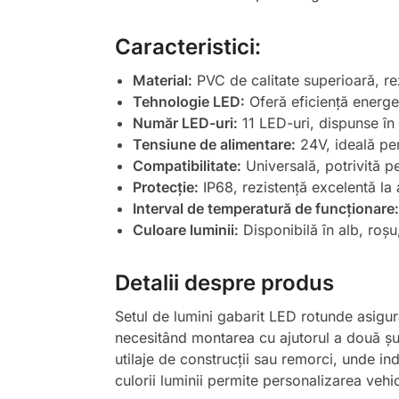
Caracteristici:
Material:
PVC de calitate superioară, rez
Tehnologie LED:
Oferă eficiență energet
Număr LED-uri:
11 LED-uri, dispunse în
Tensiune de alimentare:
24V, ideală pen
Compatibilitate:
Universală, potrivită p
Protecție:
IP68, rezistență excelentă la 
Interval de temperatură de funcționare:
Culoare luminii:
Disponibilă în alb, roșu
Detalii despre produs
Setul de lumini gabarit LED rotunde asigură 
necesitând montarea cu ajutorul a două șuru
utilaje de construcții sau remorci, unde ind
culorii luminii permite personalizarea vehic