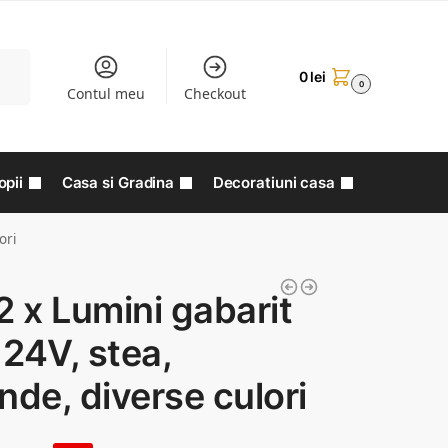
aută
0
lei
0
Contul meu
Checkout
opii
Casa si Gradina
Decoratiuni casa
ori
2 x Lumini gabarit
24V, stea,
nde, diverse culori