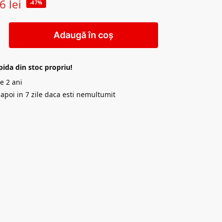
16
lei
-47%
Adaugă în coș
pida din stoc propriu!
e 2 ani
napoi in 7 zile daca esti nemultumit