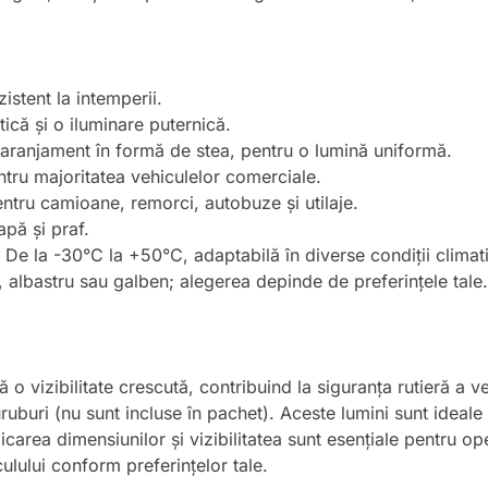
istent la intemperii.
ică și o iluminare puternică.
 aranjament în formă de stea, pentru o lumină uniformă.
tru majoritatea vehiculelor comerciale.
entru camioane, remorci, autobuze și utilaje.
apă și praf.
De la -30°C la +50°C, adaptabilă în diverse condiții climat
, albastru sau galben; alegerea depinde de preferințele tale.
o vizibilitate crescută, contribuind la siguranța rutieră a veh
buri (nu sunt incluse în pachet). Aceste lumini sunt ideale 
icarea dimensiunilor și vizibilitatea sunt esențiale pentru op
ulului conform preferințelor tale.