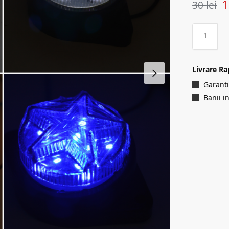
30
lei
Livrare Ra
Garanti
Banii i