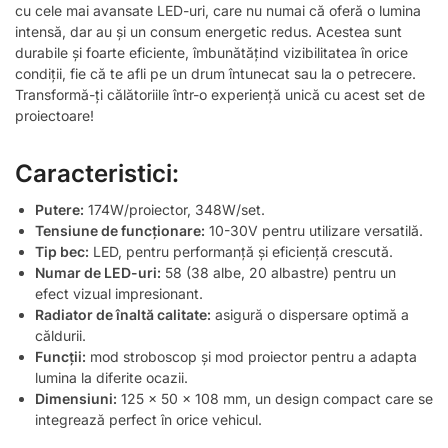
cu cele mai avansate LED-uri, care nu numai că oferă o lumina
intensă, dar au și un consum energetic redus. Acestea sunt
durabile și foarte eficiente, îmbunătățind vizibilitatea în orice
condiții, fie că te afli pe un drum întunecat sau la o petrecere.
Transformă-ți călătoriile într-o experiență unică cu acest set de
proiectoare!
Caracteristici:
Putere:
174W/proiector, 348W/set.
Tensiune de funcționare:
10-30V pentru utilizare versatilă.
Tip bec:
LED, pentru performanță și eficiență crescută.
Numar de LED-uri:
58 (38 albe, 20 albastre) pentru un
efect vizual impresionant.
Radiator de înaltă calitate:
asigură o dispersare optimă a
căldurii.
Funcții:
mod stroboscop și mod proiector pentru a adapta
lumina la diferite ocazii.
Dimensiuni:
125 x 50 x 108 mm, un design compact care se
integrează perfect în orice vehicul.