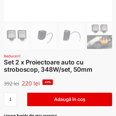
Reduceri!
Set 2 x Proiectoare auto cu
stroboscop, 348W/set, 50mm
220
lei
392
lei
-44%
Adaugă în coș
Livrare Rapida din stoc propriu!