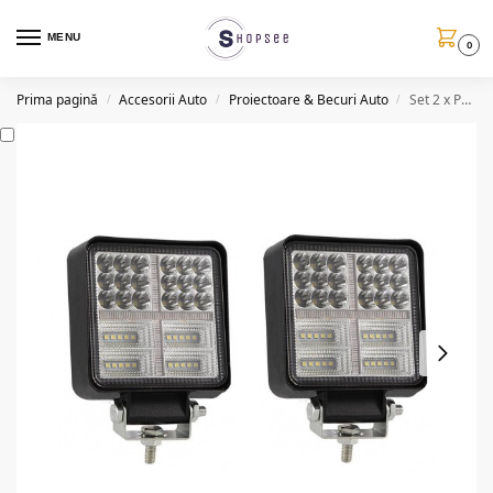
MENU
0
Prima pagină
Accesorii Auto
Proiectoare & Becuri Auto
Set 2 x Proiectoare auto cu stroboscop, 348W/set, 50mm
/
/
/