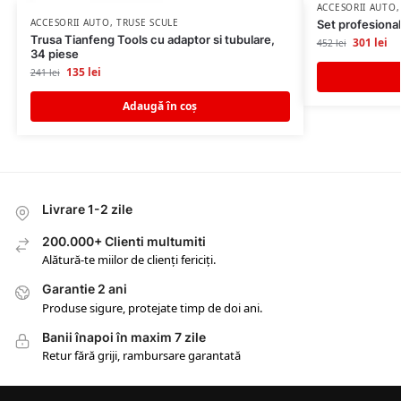
ACCESORII AUTO
ACCESORII AUTO
,
TRUSE SCULE
Set profesional
Trusa Tianfeng Tools cu adaptor si tubulare,
301
lei
452
lei
34 piese
135
lei
241
lei
Adaugă în coș
Livrare 1-2 zile
200.000+ Clienti multumiti
Alătură-te miilor de clienți fericiți.
Garantie 2 ani
Produse sigure, protejate timp de doi ani.
Banii înapoi în maxim 7 zile
Retur fără griji, rambursare garantată