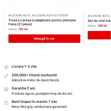
ACCESORII AUTO
,
ACCESORII AUTO EXTERIOR
ACCESORII AUTO
Trusa cu presa si adaptoare pentru pistoane
Set de chei tubu
frana (21 piese)
188
lei
322
lei
192
lei
279
lei
Adaugă în coș
Livrare 1-2 zile
200.000+ Clienti multumiti
Alătură-te miilor de clienți fericiți.
Garantie 2 ani
Produse sigure, protejate timp de doi ani.
Banii înapoi în maxim 7 zile
Retur fără griji, rambursare garantată