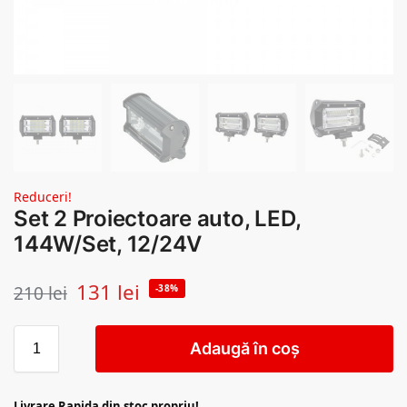
Reduceri!
Set 2 Proiectoare auto, LED,
144W/Set, 12/24V
131
lei
210
lei
-38%
Adaugă în coș
Livrare Rapida din stoc propriu!