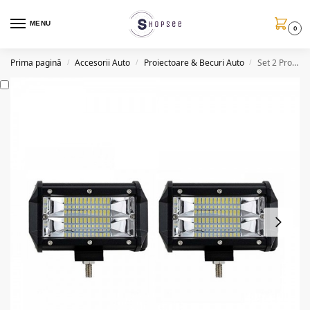
MENU
0
Prima pagină
Accesorii Auto
Proiectoare & Becuri Auto
Set 2 Proiectoare auto, LED, 144W/Set, 12/24V
/
/
/