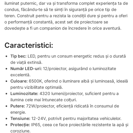
iluminat puternic, dar va și transforma complet experiența ta de
condus, făcându-te să te simți în siguranță pe orice tip de
teren. Construit pentru a rezista la condiții dure și pentru a oferi
o performanță constantă, acest set de proiectoare se
dovedește a fi un companion de încredere în orice aventură.
Caracteristici:
Tip bec:
LED, pentru un consum energetic redus și o durată
de viață extinsă.
Număr LED-uri:
12/proiector, asigurând o luminozitate
excelentă.
Culoare:
6500K, oferind o iluminare albă și luminoasă, ideală
pentru vizibilitate optimală.
Luminozitate:
4320 lumeni/proiector, suficient pentru a
ilumina cele mai întunecate colțuri.
Putere:
72W/proiector, eficiență ridicată în consumul de
energie.
Tensiune:
12-24V, potrivit pentru majoritatea vehiculelor.
Protecție:
IP65, ceea ce face proiectările rezistente la apă și
coroziune.