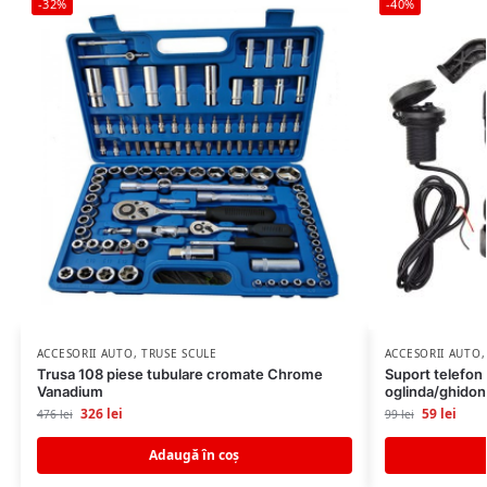
-32%
-40%
ACCESORII AUTO
,
TRUSE SCULE
ACCESORII AUTO
Trusa 108 piese tubulare cromate Chrome
Suport telefon
Vanadium
oglinda/ghidon
326
lei
59
lei
476
lei
99
lei
Adaugă în coș