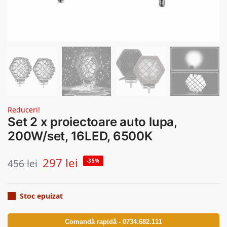
Reduceri!
Set 2 x proiectoare auto lupa,
200W/set, 16LED, 6500K
297
lei
456
lei
-35%
Stoc epuizat
Comandă rapidă - 0734.682.111