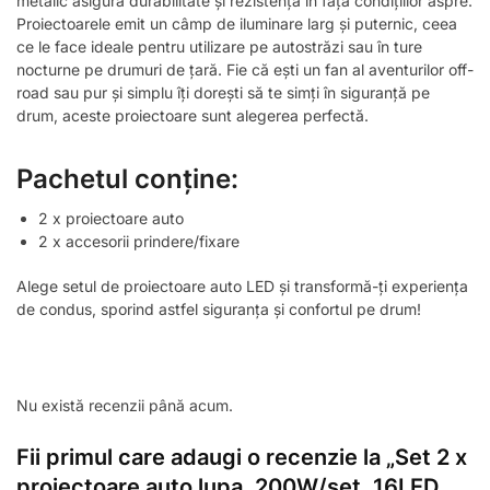
metalic asigură durabilitate și rezistență în fața condițiilor aspre.
Proiectoarele emit un câmp de iluminare larg și puternic, ceea
ce le face ideale pentru utilizare pe autostrăzi sau în ture
nocturne pe drumuri de țară. Fie că ești un fan al aventurilor off-
road sau pur și simplu îți dorești să te simți în siguranță pe
drum, aceste proiectoare sunt alegerea perfectă.
Pachetul conține:
2 x proiectoare auto
2 x accesorii prindere/fixare
Alege setul de proiectoare auto LED și transformă-ți experiența
de condus, sporind astfel siguranța și confortul pe drum!
Nu există recenzii până acum.
Fii primul care adaugi o recenzie la „Set 2 x
proiectoare auto lupa, 200W/set, 16LED,