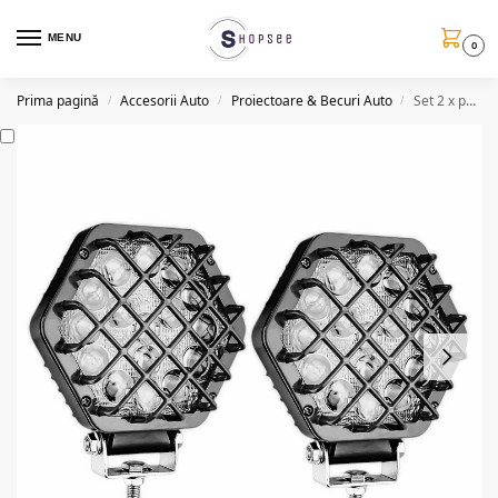
MENU
0
Prima pagină
Accesorii Auto
Proiectoare & Becuri Auto
Set 2 x proiectoare auto lupa, 200W/set, 16LED, 6500K
/
/
/