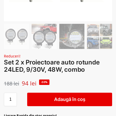
Reduceri!
Set 2 x Proiectoare auto rotunde
24LED, 9/30V, 48W, combo
94
lei
188
lei
-50%
Adaugă în coș
Livrare Rapida din stoc propriu!