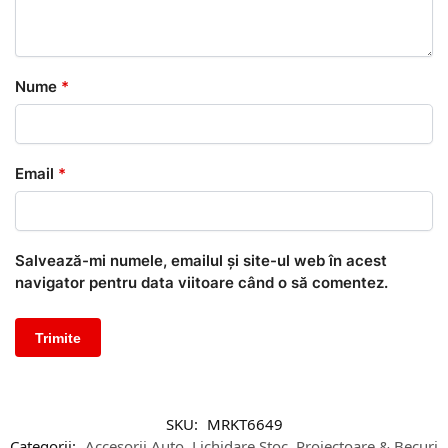
Nume
*
Email
*
Salvează-mi numele, emailul și site-ul web în acest
navigator pentru data viitoare când o să comentez.
SKU:
MRKT6649
Categorii:
Accesorii Auto
,
Lichidare Stoc
,
Proiectoare & Becuri