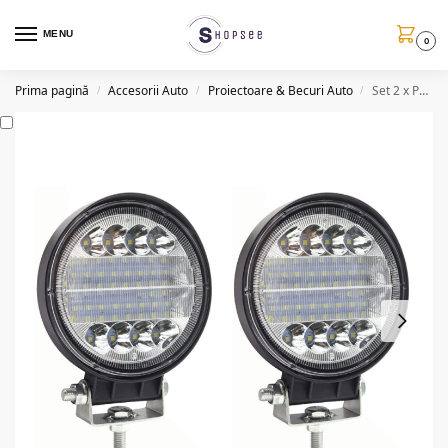
MENU
0
Prima pagină
Accesorii Auto
Proiectoare & Becuri Auto
Set 2 x Proiectoare auto rotunde 24LED, 9/30V, 48W, combo
/
/
/