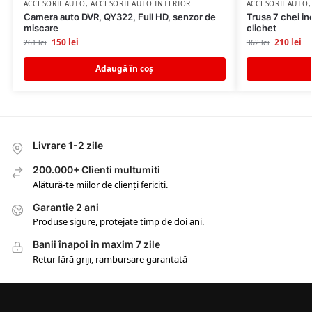
ACCESORII AUTO
,
ACCESORII AUTO INTERIOR
ACCESORII AUTO
Camera auto DVR, QY322, Full HD, senzor de
Trusa 7 chei in
miscare
clichet
150
lei
210
lei
261
lei
362
lei
Adaugă în coș
Livrare 1-2 zile
200.000+ Clienti multumiti
Alătură-te miilor de clienți fericiți.
Garantie 2 ani
Produse sigure, protejate timp de doi ani.
Banii înapoi în maxim 7 zile
Retur fără griji, rambursare garantată