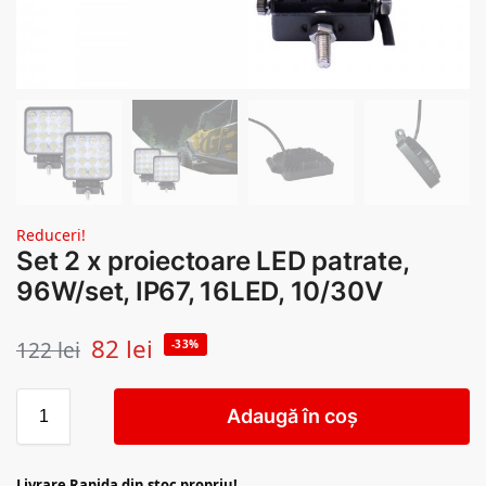
Reduceri!
Set 2 x proiectoare LED patrate,
96W/set, IP67, 16LED, 10/30V
82
lei
122
lei
-33%
Adaugă în coș
Livrare Rapida din stoc propriu!