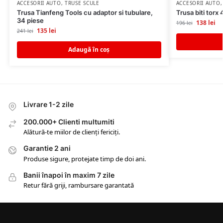
ACCESORII AUTO
,
TRUSE SCULE
ACCESORII AUTO
Trusa Tianfeng Tools cu adaptor si tubulare,
Trusa biti torx
34 piese
138
lei
196
lei
135
lei
241
lei
Adaugă în coș
Livrare 1-2 zile
200.000+ Clienti multumiti
Alătură-te miilor de clienți fericiți.
Garantie 2 ani
Produse sigure, protejate timp de doi ani.
Banii înapoi în maxim 7 zile
Retur fără griji, rambursare garantată