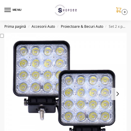
MENU
0
Prima pagină
Accesorii Auto
Proiectoare & Becuri Auto
Set 2 x proiectoare LED patrate, 96W/set, IP67, 16LED, 10/30V
/
/
/