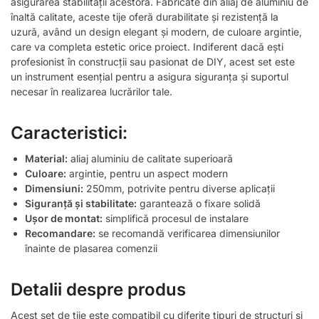
asigurarea stabilității acestora. Fabricate din aliaj de aluminiu de
înaltă calitate, aceste tije oferă durabilitate și rezistență la
uzură, având un design elegant și modern, de culoare argintie,
care va completa estetic orice proiect. Indiferent dacă ești
profesionist în construcții sau pasionat de DIY, acest set este
un instrument esențial pentru a asigura siguranța și suportul
necesar în realizarea lucrărilor tale.
Caracteristici:
Material:
aliaj aluminiu de calitate superioară
Culoare:
argintie, pentru un aspect modern
Dimensiuni:
250mm, potrivite pentru diverse aplicații
Siguranță și stabilitate:
garantează o fixare solidă
Ușor de montat:
simplifică procesul de instalare
Recomandare:
se recomandă verificarea dimensiunilor
înainte de plasarea comenzii
Detalii despre produs
Acest set de tije este compatibil cu diferite tipuri de structuri și