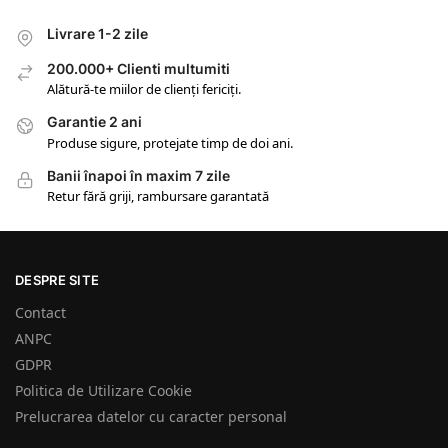
Livrare 1-2 zile
200.000+ Clienti multumiti
Alătură-te miilor de clienți fericiți.
Garantie 2 ani
Produse sigure, protejate timp de doi ani.
Banii înapoi în maxim 7 zile
Retur fără griji, rambursare garantată
DESPRE SITE
Contact
ANPC
GDPR
Politica de Utilizare Cookie
Prelucrarea datelor cu caracter personal