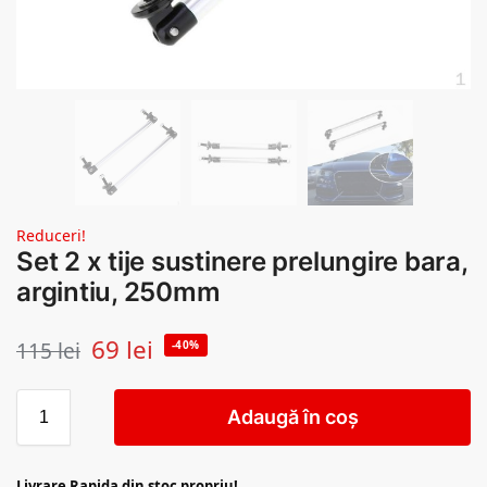
Reduceri!
Set 2 x tije sustinere prelungire bara,
argintiu, 250mm
69
lei
115
lei
-40%
Adaugă în coș
Livrare Rapida din stoc propriu!