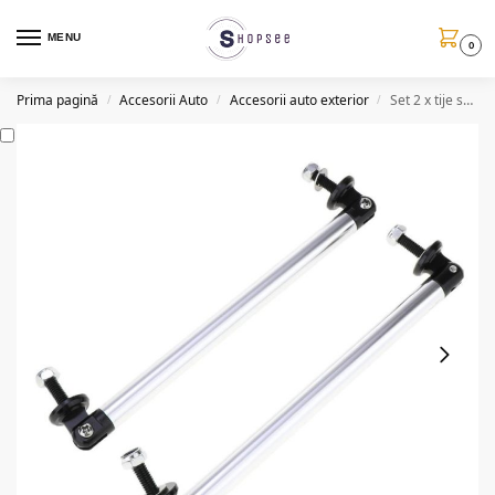
MENU
0
Prima pagină
Accesorii Auto
Accesorii auto exterior
Set 2 x tije sustinere prelungire bara, argintiu, 250mm
/
/
/