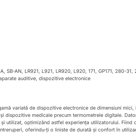
, SB-AN, LR921, L921, LR920, L920, 171, GP171, 280-31, 
aparate auditive, dispozitive electronice
amă variată de dispozitive electronice de dimensiuni mici, in
 și dispozitive medicale precum termometrele digitale. Dator
și utilizat, optimizând astfel experiența utilizatorului. Fiind
ntreruperi, oferindu-ți o liniste de durată și confort în utiliza