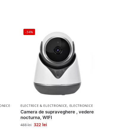
-34%
ONICE
ELECTRICE & ELECTRONICE
,
ELECTRONICE
Camera de supraveghere , vedere
nocturna, WIFI
322
lei
488
lei