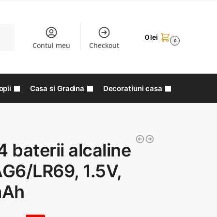
aută
0
lei
0
Contul meu
Checkout
opii
Casa si Gradina
Decoratiuni casa
4 baterii alcaline
AG6/LR69, 1.5V,
mAh