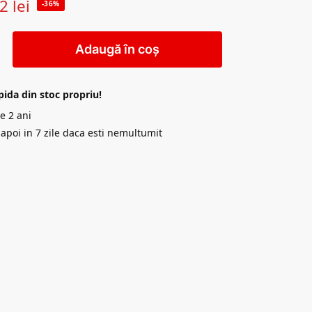
12
lei
-36%
Adaugă în coș
pida din stoc propriu!
e 2 ani
napoi in 7 zile daca esti nemultumit