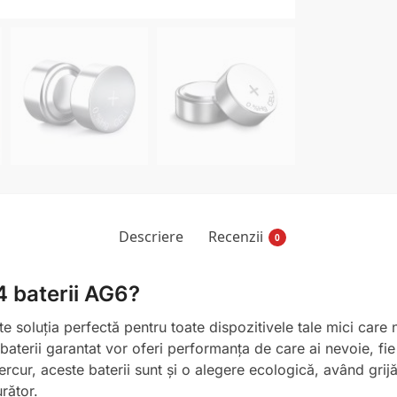
Descriere
Recenzii
0
4 baterii AG6?
te soluția perfectă pentru toate dispozitivele tale mici care 
aterii garantat vor oferi performanța de care ai nevoie, fi
ercur, aceste baterii sunt și o alegere ecologică, având grij
urător.