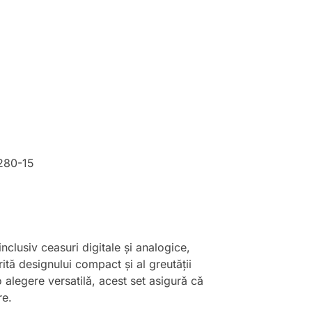
280-15
clusiv ceasuri digitale și analogice,
ită designului compact și al greutății
 o alegere versatilă, acest set asigură că
re.