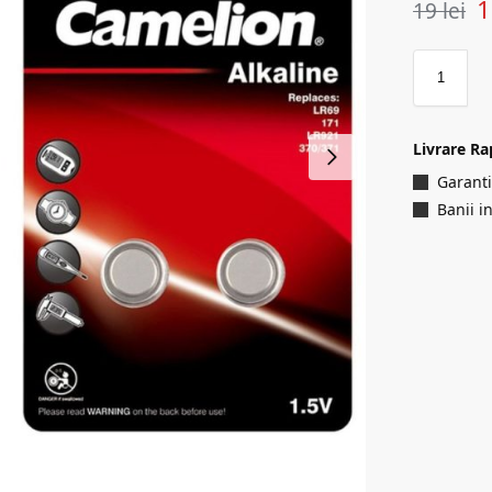
19
lei
Livrare Ra
Garanti
Banii i