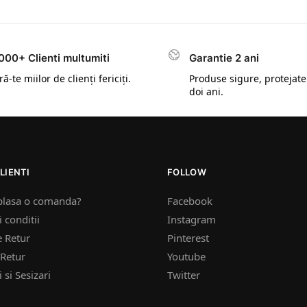
000+ Clienti multumiti
Garantie 2 ani
ă-te miilor de clienți fericiți.
Produse sigure, protejate
doi ani.
LIENTI
FOLLOW
plasa o comanda?
Facebook
 conditii
Instagram
e Retur
Pinterest
Retur
Youtube
 si Sesizari
Twitter