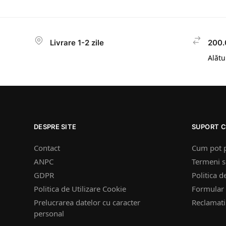
Livrare 1-2 zile
200.
Alătur
DESPRE SITE
SUPORT C
Contact
Cum pot 
ANPC
Termeni si
GDPR
Politica d
Politica de Utilizare Cookie
Formular 
Prelucrarea datelor cu caracter
Reclamatii
personal