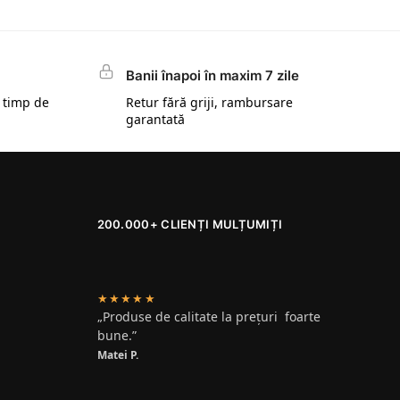
Banii înapoi în maxim 7 zile
 timp de
Retur fără griji, rambursare
garantată
200.000+ CLIENȚI MULȚUMIȚI
★★★★★
„Produse de calitate la prețuri foarte
bune.”
Matei P.