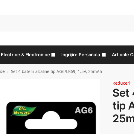
C
Electrice & Electronice
Ingrijire Personala
Articole C
ice
Set 4 baterii alcaline tip AG6/LR69, 1.5V, 25mAh
/
Reduceri!
Set 
tip 
25