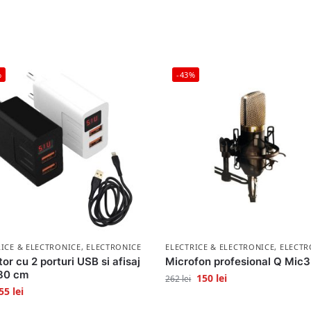
%
-43%
RICE & ELECTRONICE
,
ELECTRONICE
ELECTRICE & ELECTRONICE
,
ELECTR
or cu 2 porturi USB si afisaj
Microfon profesional Q Mic3
 80 cm
150
lei
262
lei
55
lei