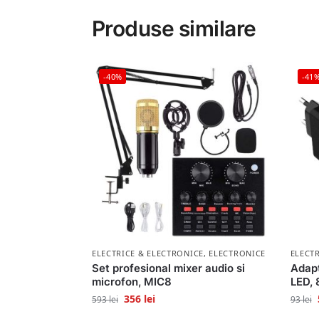
Produse similare
-40%
-41
ELECTRICE & ELECTRONICE
,
ELECTRONICE
ELECT
Set profesional mixer audio si
Adapt
microfon, MIC8
LED,
356
lei
593
lei
93
lei