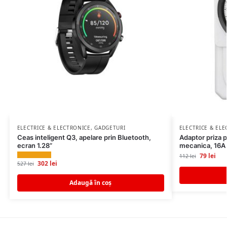
ELECTRICE & ELECTRONICE
,
GADGETURI
ELECTRICE & EL
Ceas inteligent Q3, apelare prin Bluetooth,
Adaptor priza 
ecran 1.28”
mecanica, 16A
79
lei
112
lei
302
lei
527
lei
Adaugă în coș