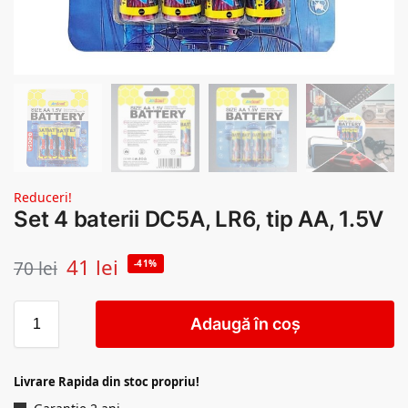
Reduceri!
Set 4 baterii DC5A, LR6, tip AA, 1.5V
41
lei
70
lei
-41%
Adaugă în coș
Livrare Rapida din stoc propriu!