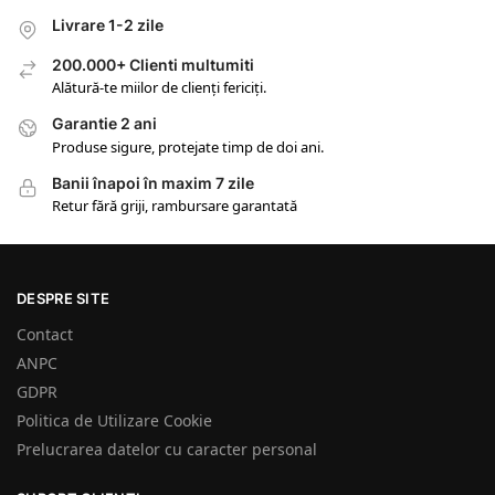
Livrare 1-2 zile
200.000+ Clienti multumiti
Alătură-te miilor de clienți fericiți.
Garantie 2 ani
Produse sigure, protejate timp de doi ani.
Banii înapoi în maxim 7 zile
Retur fără griji, rambursare garantată
DESPRE SITE
Contact
ANPC
GDPR
Politica de Utilizare Cookie
Prelucrarea datelor cu caracter personal