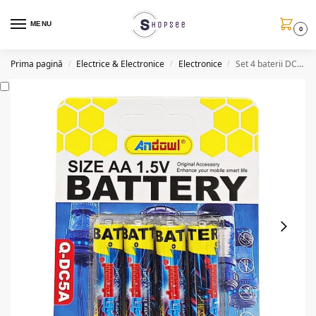
MENU
0
Prima pagină
Electrice & Electronice
Electronice
Set 4 baterii DC5A, LR6, tip AA, 1.5V
/
/
/