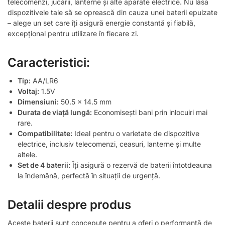
telecomenzi, jucării, lanterne și alte aparate electrice. Nu lăsa
dispozitivele tale să se oprească din cauza unei baterii epuizate
– alege un set care îți asigură energie constantă și fiabilă,
excepțional pentru utilizare în fiecare zi.
Caracteristici:
Tip:
AA/LR6
Voltaj:
1.5V
Dimensiuni:
50.5 x 14.5 mm
Durata de viață lungă:
Economisești bani prin inlocuiri mai
rare.
Compatibilitate:
Ideal pentru o varietate de dispozitive
electrice, inclusiv telecomenzi, ceasuri, lanterne și multe
altele.
Set de 4 baterii:
Îți asigură o rezervă de baterii întotdeauna
la îndemână, perfectă în situații de urgență.
Detalii despre produs
Aceste baterii sunt concepute pentru a oferi o performanță de