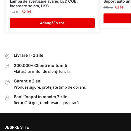
Lampa de avertizare avarie, LED COB,
Suport auto uni
incarcare solara, USB
62
lei
105
lei
82
lei
124
lei
Adaugă în coș
Livrare 1-2 zile
200.000+ Clienti multumiti
Alătură-te miilor de clienți fericiți.
Garantie 2 ani
Produse sigure, protejate timp de doi ani.
Banii înapoi în maxim 7 zile
Retur fără griji, rambursare garantată
DESPRE SITE