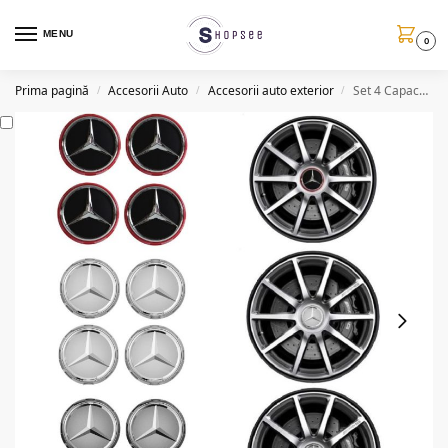
MENU
0
Prima pagină
Accesorii Auto
Accesorii auto exterior
Set 4 Capace jante cu sigla Mercedes Benz, AMG, 75mm
/
/
/