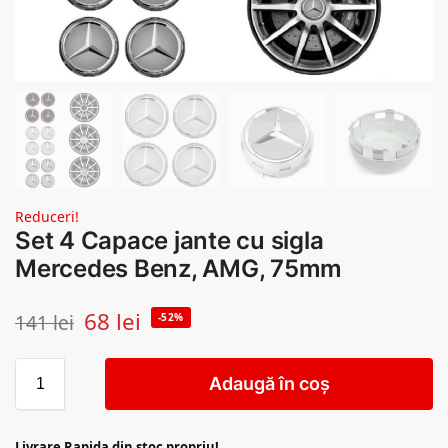
Reduceri!
Set 4 Capace jante cu sigla
Mercedes Benz, AMG, 75mm
68
lei
141
lei
-52%
Adaugă în coș
Livrare Rapida din stoc propriu!