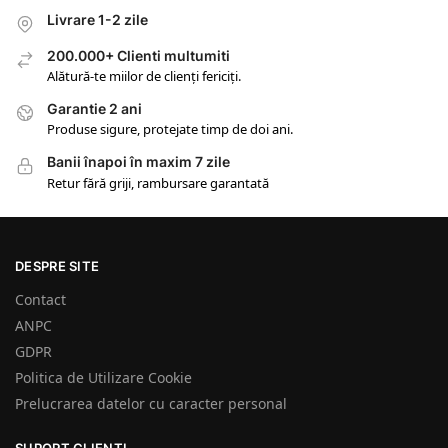
Livrare 1-2 zile
200.000+ Clienti multumiti
Alătură-te miilor de clienți fericiți.
Garantie 2 ani
Produse sigure, protejate timp de doi ani.
Banii înapoi în maxim 7 zile
Retur fără griji, rambursare garantată
DESPRE SITE
Contact
ANPC
GDPR
Politica de Utilizare Cookie
Prelucrarea datelor cu caracter personal
SUPORT CLIENTI