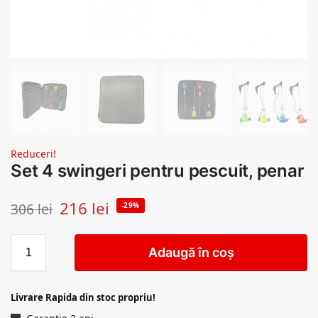
Reduceri!
Set 4 swingeri pentru pescuit, penar
216
lei
306
lei
-29%
Adaugă în coș
Livrare Rapida din stoc propriu!