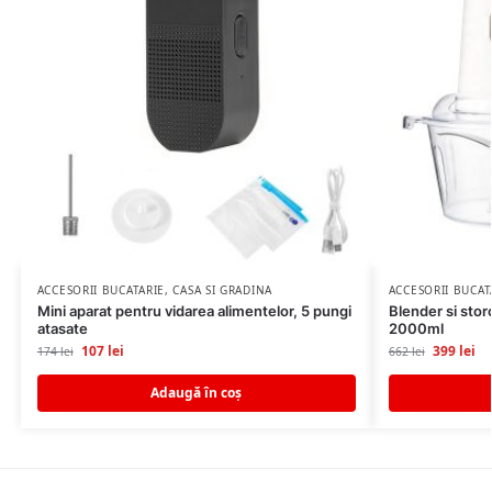
ACCESORII BUCATARIE
,
CASA SI GRADINA
ACCESORII BUCAT
Mini aparat pentru vidarea alimentelor, 5 pungi
Blender si stor
atasate
2000ml
107
lei
399
lei
174
lei
662
lei
Adaugă în coș