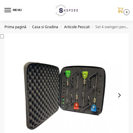
MENU
0
Prima pagină
Casa si Gradina
Articole Pescuit
Set 4 swingeri pentru pescuit, penar
/
/
/